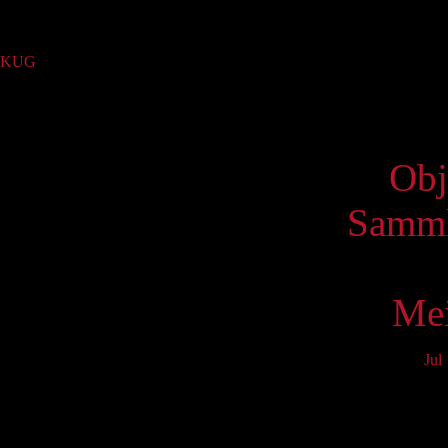
Sammlung
KUG
(1)
Virtue
Obj
Samml
Mei
Jul
Mo
3
10