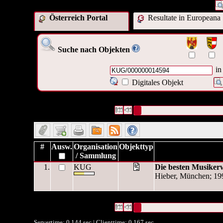
Österreich Portal
Resultate in Europeana
Suche nach Objekten
in
Digitales Objekt
1 Datensätze gefunden
Die Anfrage war OAI Interne ID:(
Datensätze 1 bis 1
#
Ausw.
Organisation
Objekttyp
/ Sammlung
1.
KUG
Die besten Musiker
Hieber, München; 19
1 Datensätze gefunden
Die Anfrage war OAI Interne ID:(
Datensätze 1 bis 1
Servertime: 0.144 sec | Clienttime:
0.167 sec