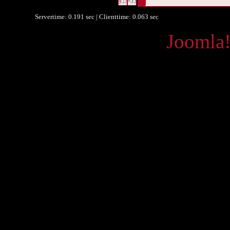
Datensätze 1 bis 1
Servertime: 0.191 sec | Clienttime:
0.063 sec
Powered by
Joomla