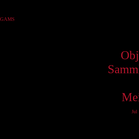
Sammlung
GAMS
(1)
Virtue
Obj
Samml
Mei
Jul
Mo
3
10