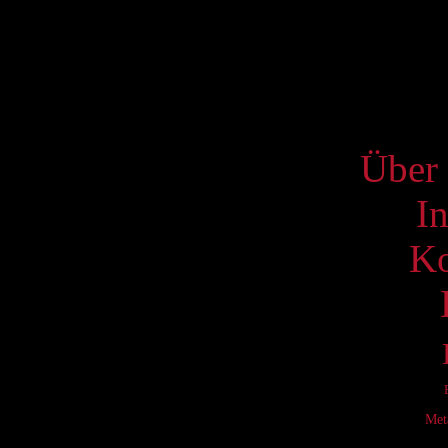
17
24
31
S
Über 
I
Ko
Met