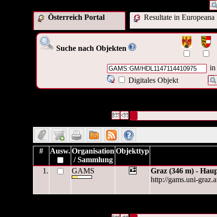
Österreich Portal
Resultate in Europeana
Suche nach Objekten
in
Digitales Objekt
1 Datensätze gefunden
Die Anfrage war OAI Interne ID:
("
GAMS:GM/HDL11471144109
Datensätze 1 bis 1
#
Ausw.
Organisation
Objekttyp
/ Sammlung
1.
GAMS
Graz (346 m) - Haup
http://gams.uni-graz
1 Datensätze gefunden
Die Anfrage war OAI Interne ID:
("
GAMS:GM/HDL11471144109