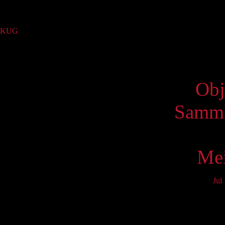
Sammlung
KUG
(2)
Virtue
Obj
Samml
Mei
Jul
Mo
3
10