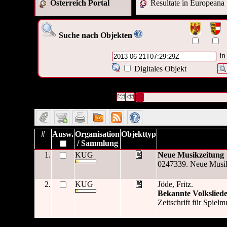
Österreich Portal
Resultate in Europeana
Suche nach Objekten
in
Digitales Objekt
2 Datensätze gefunden
Die Anfrage war OAI Datum:("
20
Datensätze 1 bis 2
#
Ausw.
Organisation
Objekttyp
/ Sammlung
1.
KUG
Neue Musikzeitung
0247339. Neue Musik
2.
KUG
Jöde, Fritz.
Bekannte Volkslied
Zeitschrift für Spiel
2 Datensätze gefunden
Die Anfrage war OAI Datum:("
20