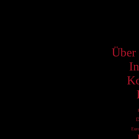
17
24
31
S
Über 
I
Ko
D
Eur