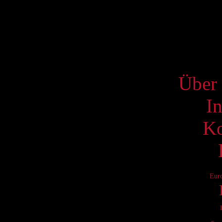
17
24
31
S
Über 
I
Ko
Eur