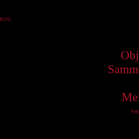
Sammlung
KUG
(4)
Virtue
Obj
Samml
Mei
Feb
Mo
3
10