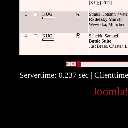
[S.l.]; [2011].
3.
KUG
Strauß, Johann <Vate
Radetzky March
Wewerka, München; 
4.
KUG
Scheidt, Samuel.
Battle Suite
Just Brass. Chester, 
4 Datensätze gefunden
Die Anfrage war OAI Datum:("
20
Datensätze 1 bis 4
Servertime: 0.237 sec | Clienttim
Powered by
Joomla