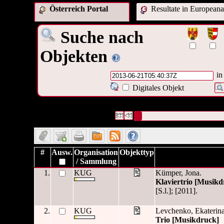
Österreich Portal
Resultate in Europeana
Suche nach
Objekten
in
Digitales Objekt
4 Datensätze gefunden
Die Anfrage war OAI Datum:("
20
Datensätze 1 bis 4
#
Ausw.
Organisation
Objekttyp
/ Sammlung
1.
KUG
Kümper, Jona.
Klaviertrio [Musikd
[S.l.]; [2011].
2.
KUG
Levchenko, Ekaterina
Trio [Musikdruck]