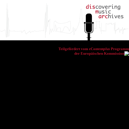
Teilgefördert vom eContent
plus
Programm
der Europäischen Kommission