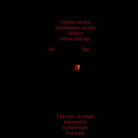
Virtueller Katalog
Objekte suchen
Sammlungen suchen
Stöbern
Meine Anfrage
Jul
August 2026
Sep
Mo
Tu
We
Th
Fr
Sa
Su
1
2
3
4
5
6
7
8
9
10
11
12
13
14
15
16
17
18
19
20
21
22
23
24
25
26
27
28
29
30
31
Services
Über uns / Kontakt
Information
Konferenzen
LoCloud