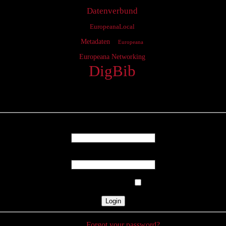
Datenverbund
EuropeanaLocal
Metadaten
Europeana
Europeana Networking
DigBib
Login
Username
Password
Remember Me
Forgot your password?