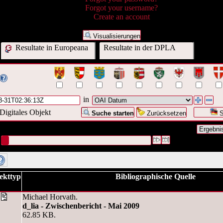
Forgot your username?
Create an account
Visualisierungen
Resultate in Europeana
Resultate in der DPLA
in
Digitales Objekt
Suche starten
Zurücksetzen
S
nfrage war OAI Datum:("
2009-08-31T02:36:13Z
")
#1 [1]
ekttyp
Bibliographische Quelle
Michael Horvath.
d_lia - Zwischenbericht - Mai 2009
62.85 KB.