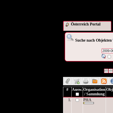
Österreich Portal
Suche nach Objekten
1 Datensätze gefunden
Die A
Datensätze 1 bis 1
#
Ausw.
Organisation
Obj
/ Sammlung
1.
PHA