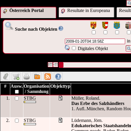
Österreich Portal
Resultate in Europeana
Resul
Suche nach Objekten
in
Digitales Objekt
3 Datensätze gefunden
Die Anfrage war OAI Datum:("
2009-01-20
Datensätze 1 bis 3
#
Ausw.
Organisation
Objekttyp
/ Sammlung
1.
STBG
Müller, Roland.
Das Erbe des Salzhändlers
1. Aufl..München, Random House
2.
STBG
Lüdemann, Jörn.
Edukatorisches Staatshandel
Common goods. Baden-Baden, No