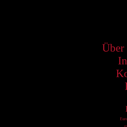
17
24
31
S
Über 
I
Ko
Eur