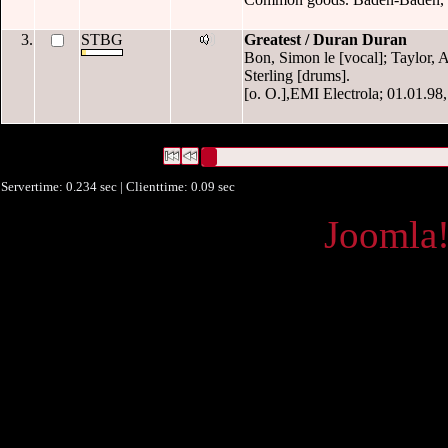
3.
STBG
Greatest / Duran Duran
Bon, Simon le [vocal]; Taylor, A
Sterling [drums].
[o. O.],EMI Electrola; 01.01.98,
3 Datensätze gefunden
Die Anfrage war OAI Datum:("
2009-01-20
Datensätze 1 bis 3
Servertime: 0.234 sec | Clienttime:
0.09 sec
Powered by
Joomla