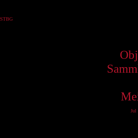
Sammlung
STBG
(3)
Virtue
Obj
Samml
Mei
Jul
Mo
3
10