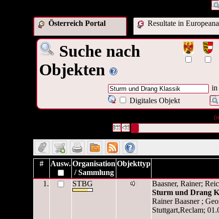
Österreich Portal
Resultate in Europeana
Suche nach
Objekten
in
Digitales Objekt
2 Datensätze gefunden
Die Anfrage war Titel:("
Sturm
")
(
Datensätze 1 bis 2
#
Ausw.
Organisation
Objekttyp
/ Sammlung
1.
STBG
Baasner, Rainer; Rei
Sturm und Drang Kl
Rainer Baasner ; Geo
Stuttgart,Reclam; 0