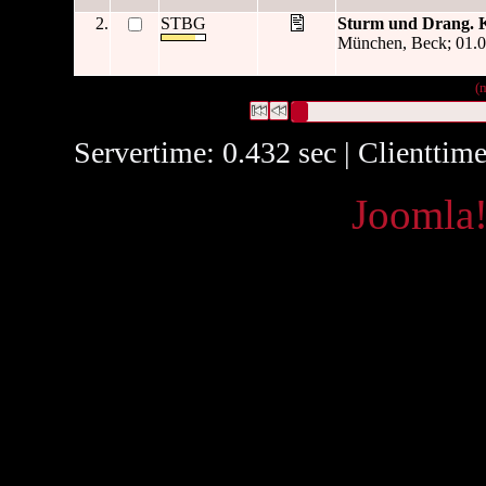
2.
STBG
Sturm und Drang. K
München, Beck; 01.0
2 Datensätze gefunden
Die Anfrage war Titel:("
Sturm
")
(
Datensätze 1 bis 2
Servertime: 0.432 sec | Clienttim
Powered by
Joomla