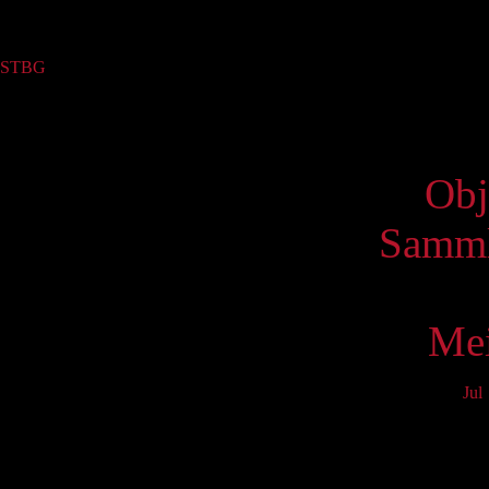
Sammlung
STBG
(2)
Virtue
Obj
Samml
Mei
Jul
Mo
3
10