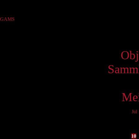
Sammlung
GAMS
(536)
Virtue
Obj
Samml
Mei
Jul
Mo
3
10