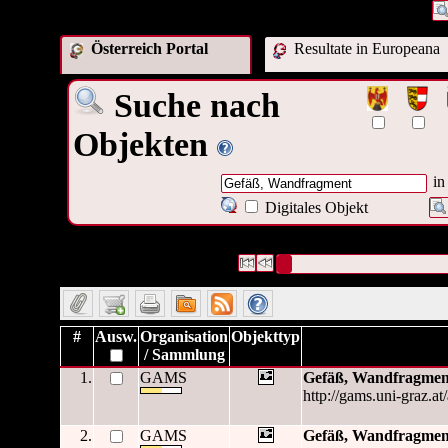
Österreich Portal
Resultate in Europeana
Suche nach
Objekten
in
Digitales Objekt
536 Datensätze gefunden
Die Anfrage war Titel:("
Gefäß, 
Datensätze 1 bis 10
#
Ausw.
Organisation
Objekttyp
/ Sammlung
1.
GAMS
Gefäß, Wandfragmen
http://gams.uni-graz.at
2.
GAMS
Gefäß, Wandfragmen