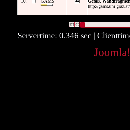
10.
GAMS
Gefäß, Wandfragmen
http://gams.uni-graz.at
536 Datensätze gefunden
Die Anfrage war Titel:("
Gefäß, 
Datensätze 1 bis 10
Servertime: 0.346 sec | Clientti
Powered by
Joomla