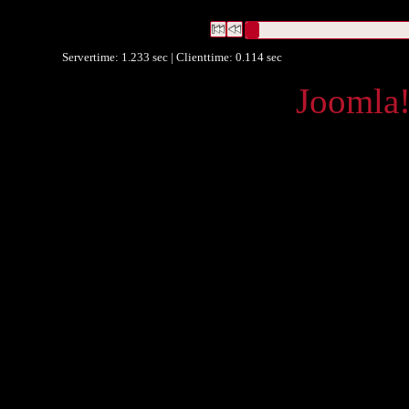
2 Datensätze gefunden
Die Anfrage war Titel:("
Cyprise
")
Datensätze 1 bis 2
Servertime: 1.233 sec | Clienttime:
0.114 sec
Powered by
Joomla