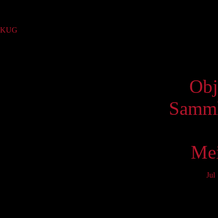
Sammlung
KUG
(2)
Virtue
Obj
Samml
Mei
Jul
Mo
3
10