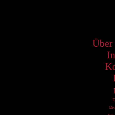
17
24
31
S
Über 
I
Ko
D
Met