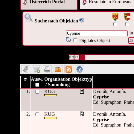
Österreich Portal
Resultate in Europeana
Suche nach Objekten
in
Digitales Objekt
2 Datensätze gefunden
Die Anfrage war Titel:("
Cyprise
")
Datensätze 1 bis 2
#
Ausw.
Organisation
Objekttyp
/ Sammlung
1.
KUG
Dvorák, Antonín.
Cyprise
Ed. Supraphon, Praha
2.
KUG
Dvorák, Antonín.
Cyprise
Ed. Supraphon, Praha