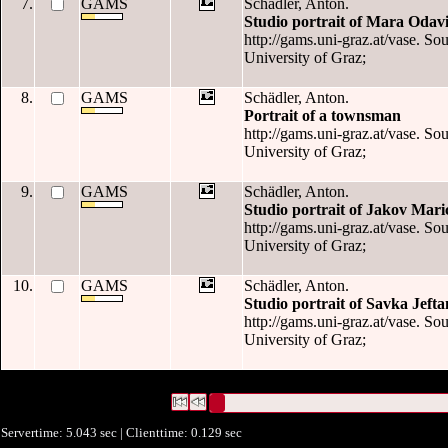
7.
GAMS
Schädler, Anton.
Studio portrait of Mara Odav
http://gams.uni-graz.at/vase. So
University of Graz;
8.
GAMS
Schädler, Anton.
Portrait of a townsman
http://gams.uni-graz.at/vase. So
University of Graz;
9.
GAMS
Schädler, Anton.
Studio portrait of Jakov Mari
http://gams.uni-graz.at/vase. So
University of Graz;
10.
GAMS
Schädler, Anton.
Studio portrait of Savka Jefta
http://gams.uni-graz.at/vase. So
University of Graz;
26 Datensätze gefunden
Die Anfrage war Zeitlicher Bezug:("
1879-1
Datensätze 1 bis 10
Servertime: 5.043 sec | Clienttime:
0.129 sec