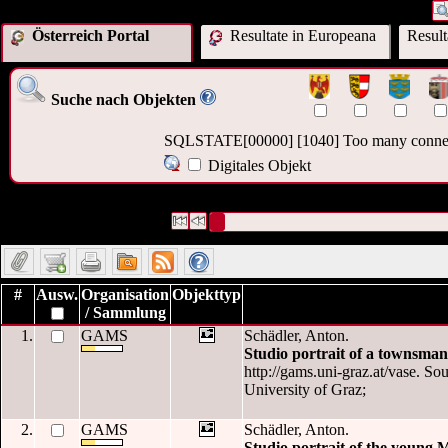
Österreich Portal
Resultate in Europeana
Resul
Suche nach Objekten
SQLSTATE[00000] [1040] Too many conne
Digitales Objekt
26 Datensätze gefunden
Die Anfrage war Zeitlicher Bezug:("
1879-1
Datensätze 1 bis 10
#
Ausw.
Organisation
Objekttyp
/ Sammlung
1.
GAMS
Schädler, Anton.
Studio portrait of a townsman
http://gams.uni-graz.at/vase. So
University of Graz;
2.
GAMS
Schädler, Anton.
Studio portrait of the young 