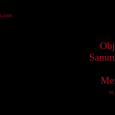
Sammlung
GAMS
(26)
Virtue
Obj
Samml
Mei
Jul
Mo
3
10