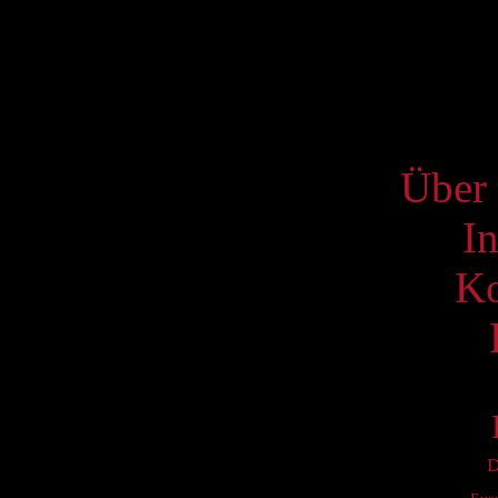
17
24
31
S
Über 
I
Ko
D