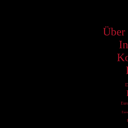
S
Über 
I
Ko
D
Eur
Eur