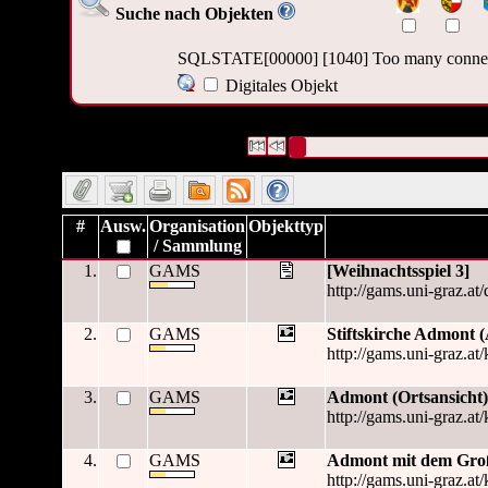
Suche nach Objekten
SQLSTATE[00000] [1040] Too many conne
Digitales Objekt
59 Datensätze gefunden
Die Anfrage war Zeitlicher Bezug:
Datensätze 1 bis 10
#
Ausw.
Organisation
Objekttyp
/ Sammlung
1.
GAMS
[Weihnachtsspiel 3]
http://gams.uni-graz.at/
2.
GAMS
Stiftskirche Admont 
http://gams.uni-graz.at
3.
GAMS
Admont (Ortsansicht)
http://gams.uni-graz.at
4.
GAMS
Admont mit dem Groß
http://gams.uni-graz.at