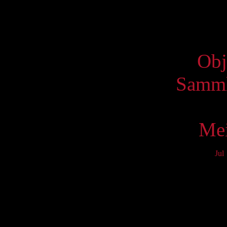
Virtue
Obj
Samml
Mei
Jul
Mo
3
10
17
24
31