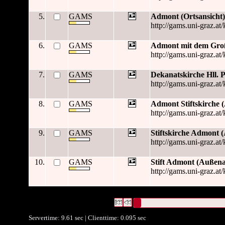
5.
GAMS
Admont (Ortsansicht)
http://gams.uni-graz.at
6.
GAMS
Admont mit dem Große
http://gams.uni-graz.at
7.
GAMS
Dekanatskirche Hll. 
http://gams.uni-graz.at
8.
GAMS
Admont Stiftskirche 
http://gams.uni-graz.at
9.
GAMS
Stiftskirche Admont 
http://gams.uni-graz.at
10.
GAMS
Stift Admont (Außena
http://gams.uni-graz.at
59 Datensätze gefunden
Die Anfrage war Zeitlicher Bezug:
Datensätze 1 bis 10
Servertime: 9.61 sec | Clienttime:
0.095 sec