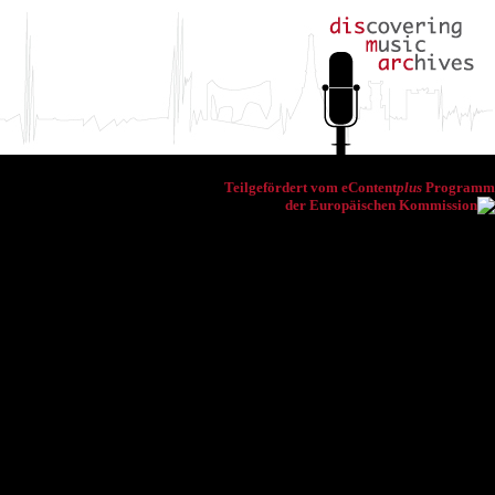
Teilgefördert vom eContent
plus
Programm
der Europäischen Kommission