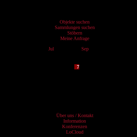
Virtueller Katalog
Objekte suchen
Sammlungen suchen
Stöbern
Meine Anfrage
Jul
August 2026
Sep
Mo
Tu
We
Th
Fr
Sa
Su
1
2
3
4
5
6
7
8
9
10
11
12
13
14
15
16
17
18
19
20
21
22
23
24
25
26
27
28
29
30
31
Services
Über uns / Kontakt
Information
Konferenzen
LoCloud