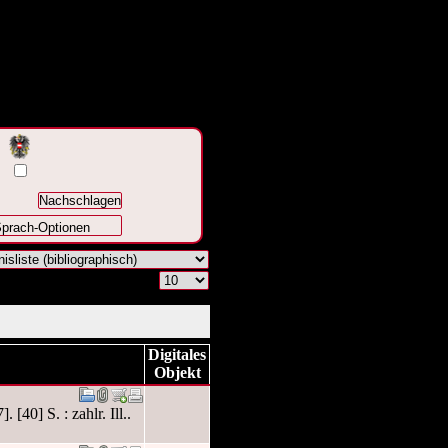
prach-Optionen
Digitales
Objekt
[40] S. : zahlr. Ill..