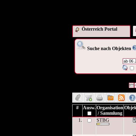
Österreich Portal
Suche nach Objekten
1242 Datensätze gefunden
Die
Datensätze 1 bis 10
#
Ausw.
Organisation
Objek
/ Sammlung
1.
STBG