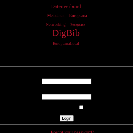
Datenverbund
Metadaten
Europeana
Networking
Europeana
DigBib
EuropeanaLocal
Login
Username
Password
Remember Me
Forgot your password?