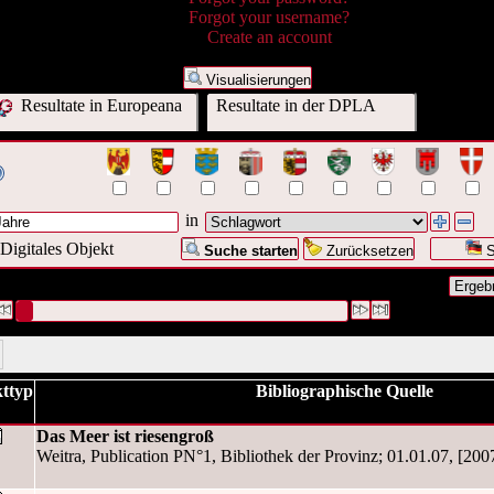
Forgot your username?
Create an account
Visualisierungen
Resultate in Europeana
Resultate in der DPLA
in
Digitales Objekt
Suche starten
Zurücksetzen
S
 Anfrage war Schlagwort:("
ab 06 Jahre
")
#1 [1]
ttyp
Bibliographische Quelle
Das Meer ist riesengroß
Weitra, Publication PN°1, Bibliothek der Provinz; 01.01.07, [2007]. 