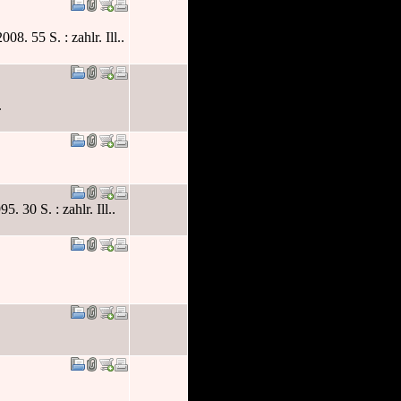
. 55 S. : zahlr. Ill..
.
 30 S. : zahlr. Ill..