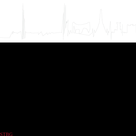
STBG
(1242)