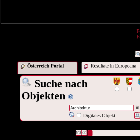
R
F
F
Österreich Portal
Resultate in Europeana
Suche nach
Objekten
in
Digitales Objekt
3078 Datensätze gefunden
Die Anfrage war Schlagwort:("
A
Datensätze 1 bis 10