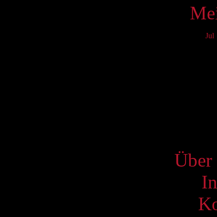
Mei
Jul
Mo
3
10
17
24
31
S
Über 
I
Ko