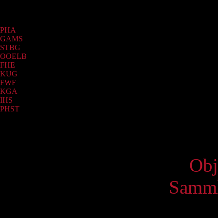
Sammlung
PHA
(2161)
GAMS
(681)
STBG
(93)
OOELB
(53)
FHE
(36)
KUG
(27)
FWF
(19)
KGA
(4)
IHS
(2)
PHST
(2)
Virtue
Obj
Samml