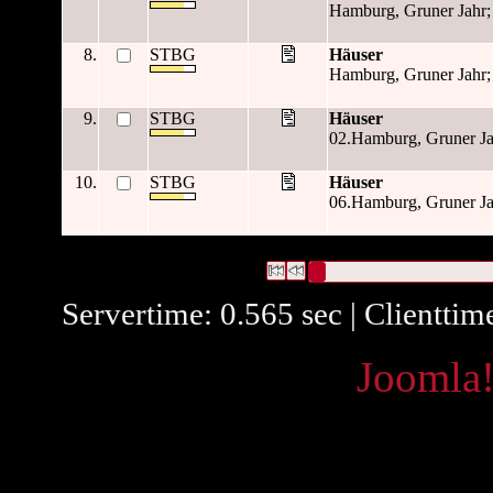
Hamburg, Gruner Jahr;
8.
STBG
Häuser
Hamburg, Gruner Jahr;
9.
STBG
Häuser
02.Hamburg, Gruner Ja
10.
STBG
Häuser
06.Hamburg, Gruner Jah
3078 Datensätze gefunden
Die Anfrage war Schlagwort:("
A
Datensätze 1 bis 10
Servertime: 0.565 sec | Clienttim
Powered by
Joomla