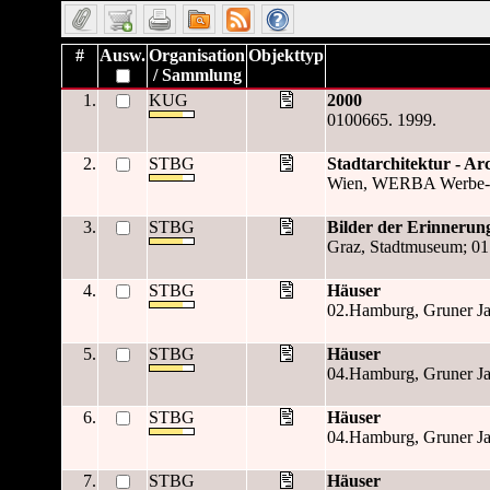
#
Ausw.
Organisation
Objekttyp
/ Sammlung
1.
KUG
2000
0100665. 1999.
2.
STBG
Stadtarchitektur - Ar
Wien, WERBA Werbe- und 
3.
STBG
Bilder der Erinnerun
Graz, Stadtmuseum; 01.0
4.
STBG
Häuser
02.Hamburg, Gruner Ja
5.
STBG
Häuser
04.Hamburg, Gruner Ja
6.
STBG
Häuser
04.Hamburg, Gruner Ja
7.
STBG
Häuser