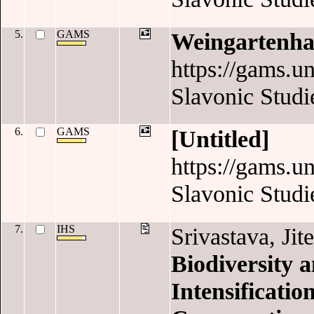
5.
GAMS
Weingartenha
https://gams.un
Slavonic Studi
6.
GAMS
[Untitled]
https://gams.un
Slavonic Studi
7.
IHS
Srivastava, Jit
Biodiversity 
Intensificatio