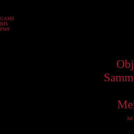
Sammlung
GAMS
(99)
IHS
(69)
FWF
(3)
Virtue
Obj
Samml
Mei
Jul
Mo