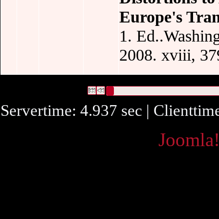
Europe's Tran
1. Ed..Washin
2008. xviii, 37
171 Datensätze gefunden
Die Anfrage war Schlagwort:("
Agricultur
Datensätze 1 bis 10
Servertime: 4.937 sec | Clienttim
Powered by
Joomla