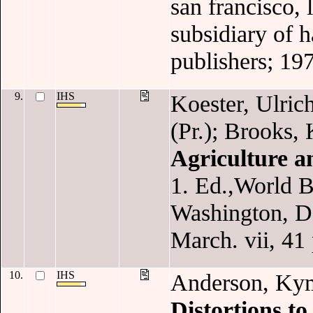
san francisco,
subsidiary of 
publishers; 197
9.
IHS
Koester, Ulric
(Pr.); Brooks,
Agriculture 
1. Ed.,World B
Washington, D
March. vii, 41 
10.
IHS
Anderson, Kym
Distortions to