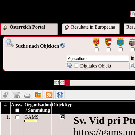
Österreich Portal
Resultate in Europeana
Resu
Suche nach Objekten
in
Digitales Objekt
171 Datensätze gefunden
Die Anfrage war Schlagwort:("
Agricultur
Datensätze 1 bis 10
#
Ausw.
Organisation
Objekttyp
/ Sammlung
1.
GAMS
Sv. Vid pri Pt
https://gams.un