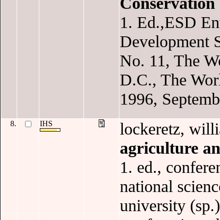
Conservation
1. Ed.,ESD En
Development S
No. 11, The W
D.C., The Wor
1996, Septembe
8.
IHS
lockeretz, will
agriculture a
1. ed., confere
national scienc
university (sp.)