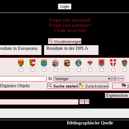
Forgot your password?
Forgot your username?
Create an account
Visualisierungen
ultate in Europeana
Resultate in der DPLA
in
Digitales Objekt
Suche starten
Zurücksetzen
S
e war Verleger:("
Schroll
")
#1 [1]
Bibliographische Quelle