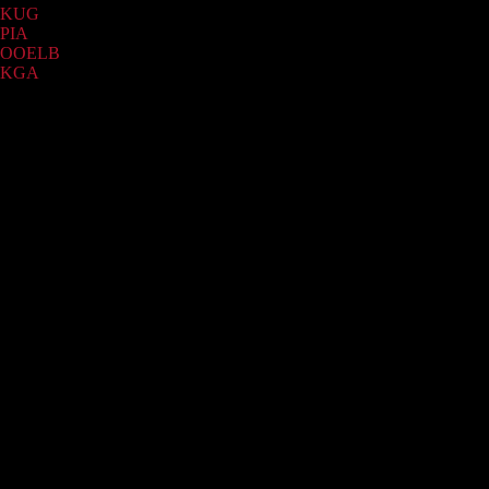
KUG
(23)
PIA
(1)
OOELB
(1)
KGA
(1)