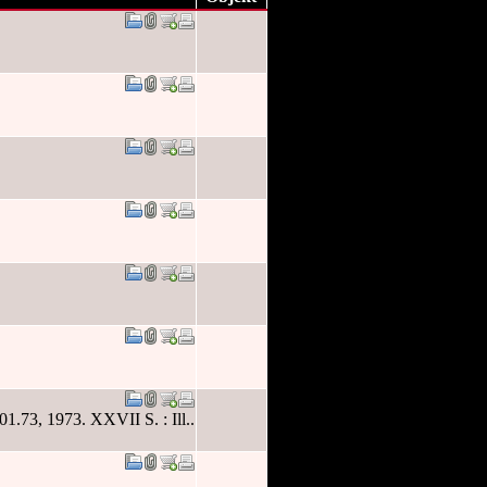
1.73, 1973. XXVII S. : Ill..