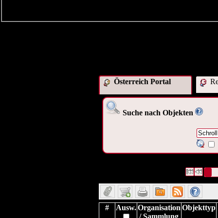
Österreich Portal
Res
Suche nach Objekten
170 Datensätze gefunden
Die Anfrag
Datensätze 1 bis 10
#
Ausw.
Organisation
Objekttyp
/ Sammlung