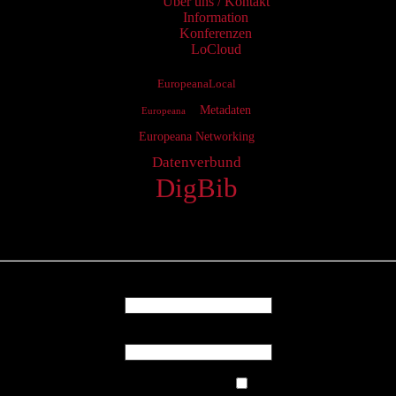
Über uns / Kontakt
Information
Konferenzen
LoCloud
EuropeanaLocal
Metadaten
Europeana
Europeana Networking
Datenverbund
DigBib
Login
Username
Password
Remember Me