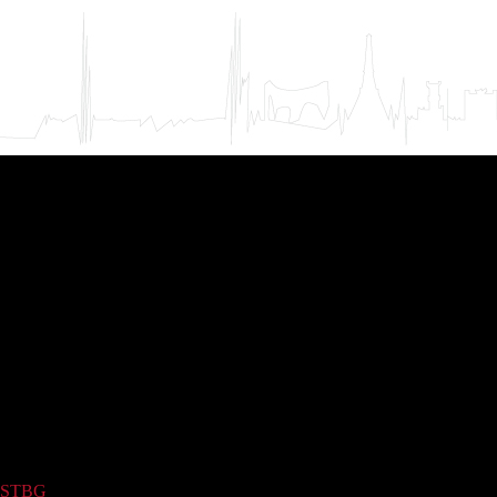
STBG
(144)