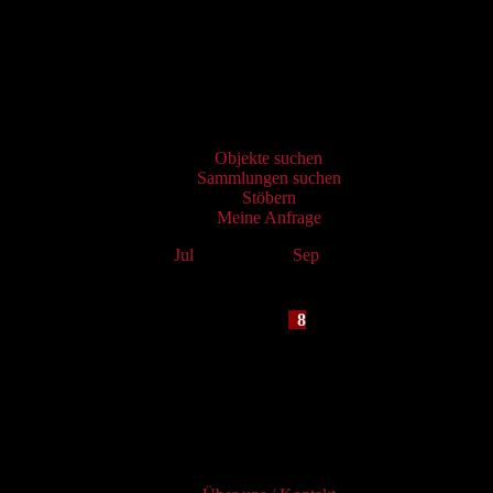
Virtueller Katalog
Objekte suchen
Sammlungen suchen
Stöbern
Meine Anfrage
Jul
August 2026
Sep
Mo
Tu
We
Th
Fr
Sa
Su
1
2
3
4
5
6
7
8
9
10
11
12
13
14
15
16
17
18
19
20
21
22
23
24
25
26
27
28
29
30
31
Services