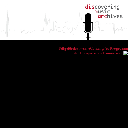
Teilgefördert vom eContent
plus
Programm
der Europäischen Kommission