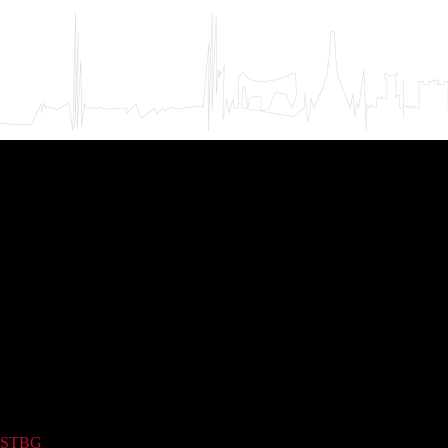
STBG
(1049)