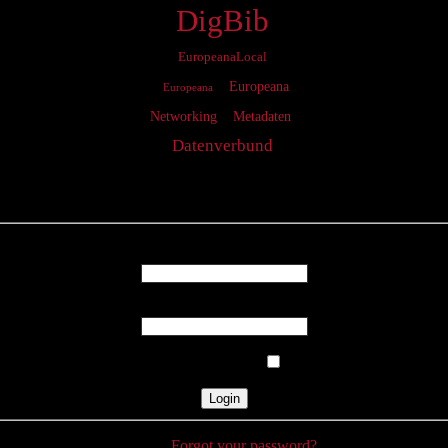
DigBib
EuropeanaLocal
Europeana
Europeana
Networking
Metadaten
Datenverbund
Login
Username
Password
Remember Me
Forgot your password?