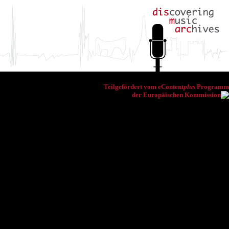
Teilgefördert vom eContent
plus
Programm
der Europäischen Kommission