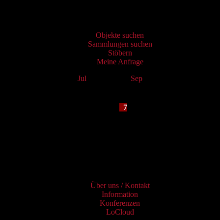
Virtueller Katalog
Objekte suchen
Sammlungen suchen
Stöbern
Meine Anfrage
Jul
August 2026
Sep
Mo
Tu
We
Th
Fr
Sa
Su
1
2
3
4
5
6
7
8
9
10
11
12
13
14
15
16
17
18
19
20
21
22
23
24
25
26
27
28
29
30
31
Services
Über uns / Kontakt
Information
Konferenzen
LoCloud