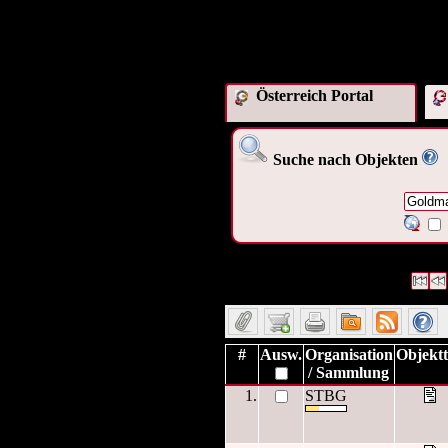
Österreich Portal
Suche nach Objekten
1049 Datensätze gefunden
Die A
Datensätze 1 bis 10
#
Ausw.
Organisation
Objekt
/ Sammlung
1.
STBG