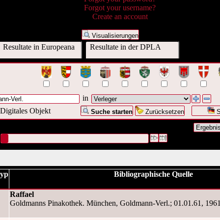
Forgot your username?
Create an account
Visualisierungen
Resultate in Europeana
Resultate in der DPLA
in
Digitales Objekt
Suche starten
Zurücksetzen
S
nfrage war Verleger:("
Goldmann-Verl.
")
#1 [1]
typ
Bibliographische Quelle
Raffael
Goldmanns Pinakothek. München, Goldmann-Verl.; 01.01.61, 1961. 1