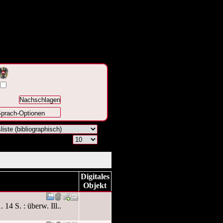
prach-Optionen
Digitales
Objekt
4 S. : überw. Ill..