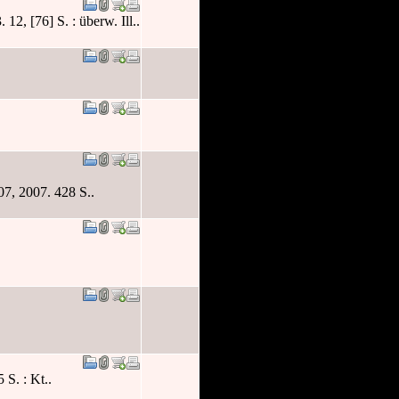
, [76] S. : überw. Ill..
7, 2007. 428 S..
S. : Kt..