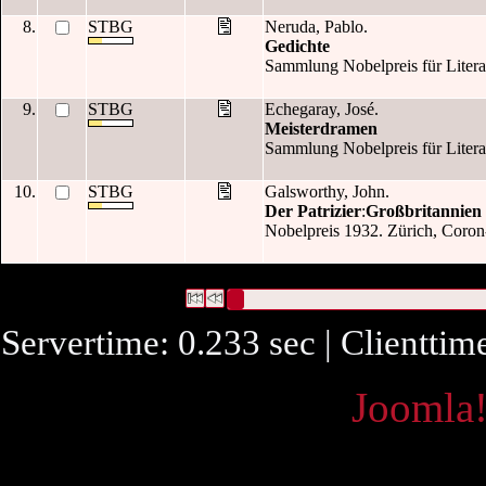
8.
STBG
Neruda, Pablo.
Gedichte
Sammlung Nobelpreis für Literatu
9.
STBG
Echegaray, José.
Meisterdramen
Sammlung Nobelpreis für Literatur
10.
STBG
Galsworthy, John.
Der Patrizier
:
Großbritannien
Nobelpreis 1932. Zürich, Coron-Ver
72 Datensätze gefunden
Die Anfrage war Verleger:("
Coron-Verl.
")
Datensätze 1 bis 10
Servertime: 0.233 sec | Clienttim
Powered by
Joomla