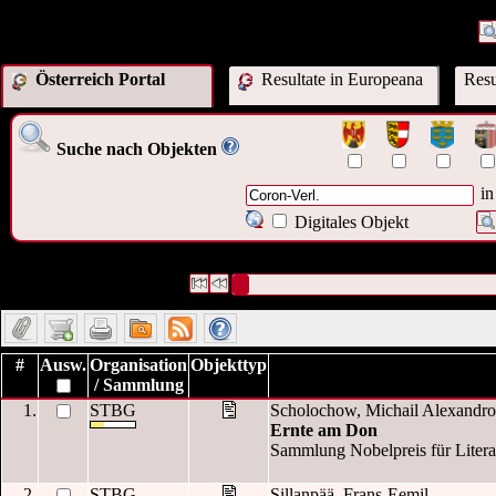
Österreich Portal
Resultate in Europeana
Resu
Suche nach Objekten
in
Digitales Objekt
72 Datensätze gefunden
Die Anfrage war Verleger:("
Coron-Verl.
")
Datensätze 1 bis 10
#
Ausw.
Organisation
Objekttyp
/ Sammlung
1.
STBG
Scholochow, Michail Alexandro
Ernte am Don
Sammlung Nobelpreis für Literatur
2.
STBG
Sillanpää, Frans-Eemil.