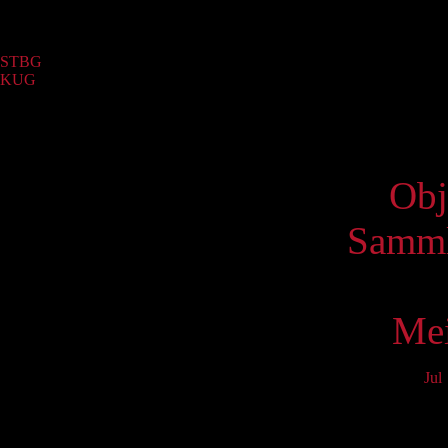
Sammlung
STBG
(64)
KUG
(8)
Virtue
Obj
Samml
Mei
Jul
Mo
3