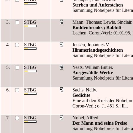
Sterben und Auferstehen
Sammlung Nobelpreis für Literatur
3.
STBG
Mann, Thomas; Lewis, Sinclair.
Buddenbrooks ; Babbitt
Lachen, Coron-Verl.; 01.01.95, 19
4.
STBG
Jensen, Johannes V..
Himmerlandsgeschichten
Sammlung Nobelpreis für Literatu
5.
STBG
Yeats, William Butler.
Ausgewählte Werke
Sammlung Nobelpreis für Literatur
6.
STBG
Sachs, Nelly.
Gedichte
Eine auf den Kreis der Nobelpre
Coron-Verl.; o. J.. 451 S.; Ill..
7.
STBG
Nobel, Alfred.
Der Mann und seine Preise
Sammlung Nobelpreis für Literatur