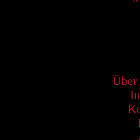
Jul
Mo
3
10
17
24
31
S
Über 
I
Ko