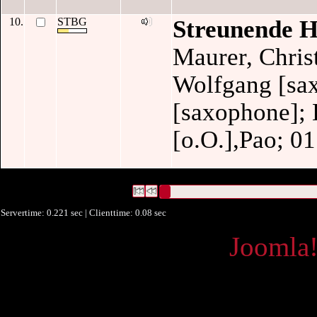
10.
STBG
Streunende H
Maurer, Chris
Wolfgang [sax
[saxophone]; 
[o.O.],Pao; 01
7449 Datensätze gefunden
Die Anfrage war Verleger:("
[o.O.]
")
Datensätze 1 bis 10
Servertime: 0.221 sec | Clienttime:
0.08 sec
Powered by
Joomla