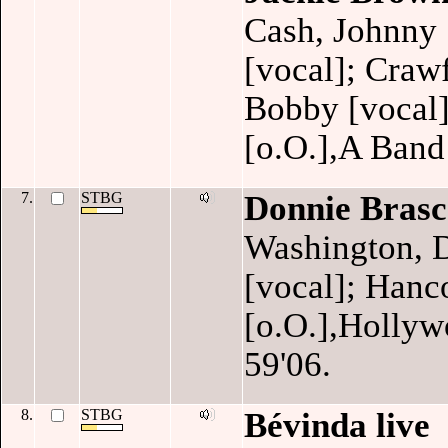
Cash, Johnny [
[vocal]; Craw
Bobby [vocal]
[o.O.],A Band
7.
STBG
Donnie Brasc
Washington, D
[vocal]; Hanc
[o.O.],Hollyw
59'06.
8.
STBG
Bévinda live