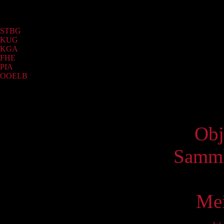
Sammlung
STBG
(6624)
KUG
(807)
KGA
(12)
FHE
(3)
PIA
(2)
OOELB
(1)
Virtue
Obj
Samml
Mei