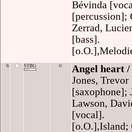
Bévinda [voca
[percussion]; 
Zerrad, Lucie
[bass].
[o.O.],Melodi
9.
STBG
Angel heart 
Jones, Trevor 
[saxophone]; 
Lawson, David
[vocal].
[o.O.],Island;