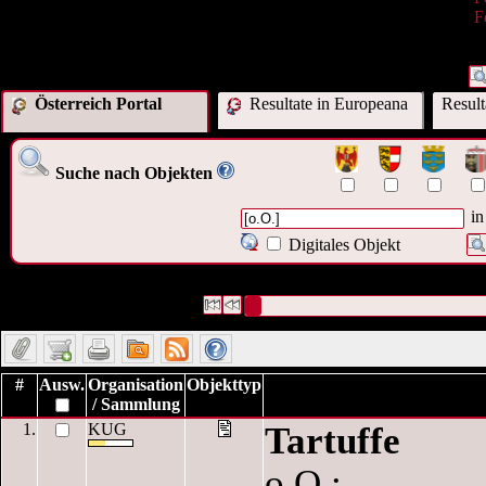
F
Österreich Portal
Resultate in Europeana
Resul
Suche nach Objekten
in
Digitales Objekt
7449 Datensätze gefunden
Die Anfrage war Verleger:("
[o.O.]
")
Datensätze 1 bis 10
#
Ausw.
Organisation
Objekttyp
/ Sammlung
1.
KUG
Tartuffe
o.O.;