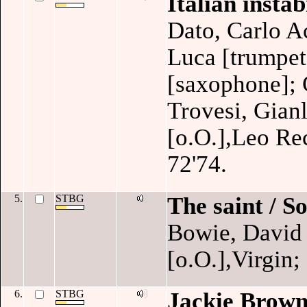
Italian instab
Dato, Carlo A
Luca [trumpet]
[saxophone]; 
Trovesi, Gianl
[o.O.],Leo Rec
72'74.
5.
STBG
The saint / S
Bowie, David 
[o.O.],Virgin;
6.
STBG
Jackie Brown