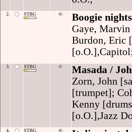
2.
STBG
Boogie nights
Gaye, Marvin 
Burdon, Eric [
[o.O.],Capitol
3.
STBG
Masada / Jo
Zorn, John [s
[trumpet]; Co
Kenny [drums
[o.O.],Jazz Do
4.
STBG