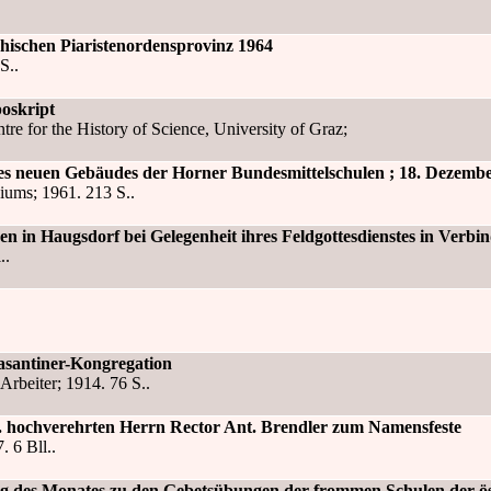
chischen Piaristenordensprovinz 1964
S..
oskript
ntre for the History of Science, University of Graz;
des neuen Gebäudes der Horner Bundesmittelschulen ; 18. Dezemb
iums; 1961. 213 S..
en in Haugsdorf bei Gelegenheit ihres Feldgottesdienstes in Ver
..
lasantiner-Kongregation
rbeiter; 1914. 76 S..
 hochverehrten Herrn Rector Ant. Brendler zum Namensfeste
 6 Bll..
g des Monates zu den Gebetsübungen der frommen Schulen der ös