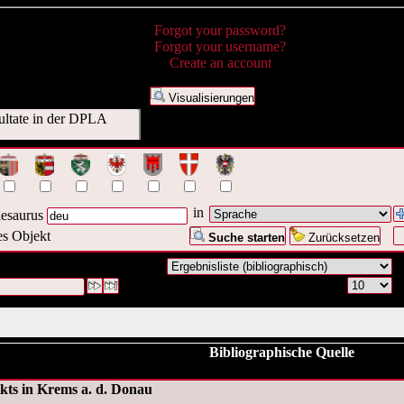
Forgot your password?
Forgot your username?
Create an account
Visualisierungen
ultate in der DPLA
in
esaurus
es Objekt
Suche starten
Zurücksetzen
#1 [1]
Bibliographische Quelle
ikts in Krems a. d. Donau