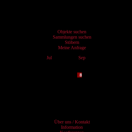
Virtueller Katalog
Objekte suchen
Sammlungen suchen
Stöbern
Meine Anfrage
Jul
August 2026
Sep
Mo
Tu
We
Th
Fr
Sa
Su
1
2
3
4
5
6
7
8
9
10
11
12
13
14
15
16
17
18
19
20
21
22
23
24
25
26
27
28
29
30
31
Services
Über uns / Kontakt
Information