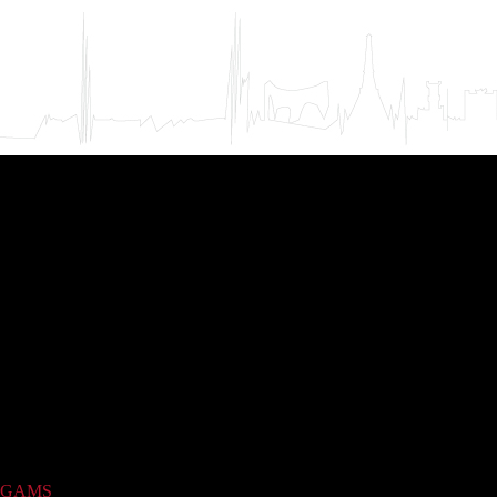
GAMS
(742)