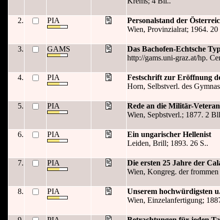
Krems; 4 Bll..
2.
PIA
Personalstand der Österrei
Wien, Provinzialrat; 1964. 20 
3.
GAMS
Das Bachofen-Echtsche Typ
http://gams.uni-graz.at/hp. Ce
4.
PIA
Festschrift zur Eröffnung 
Horn, Selbstverl. des Gymnas
5.
PIA
Rede an die Militär-Veteran
Wien, Sepbstverl.; 1877. 2 Bll
6.
PIA
Ein ungarischer Hellenist
Leiden, Brill; 1893. 26 S..
7.
PIA
Die ersten 25 Jahre der Ca
Wien, Kongreg. der frommen A
8.
PIA
Unserem hochwürdigsten u.
Wien, Einzelanfertigung; 1887.
9.
PIA
Betrachtungen für jeden Ta