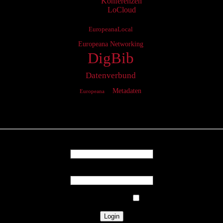
Konferenzen
LoCloud
EuropeanaLocal
Europeana Networking
DigBib
Datenverbund
Metadaten
Europeana
Login
Username
Password
Remember Me