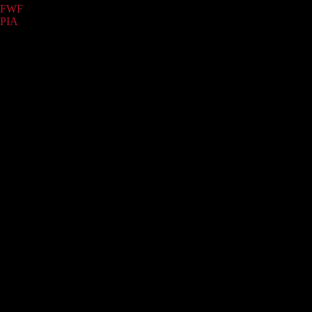
FWF
(572)
PIA
(57)