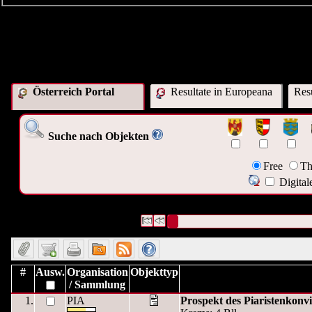
Österreich Portal
Resultate in Europeana
Res
Suche nach Objekten
Free
Th
Digital
1371 Datensätze gefunden
Die Anfrage war Sprache:("
deu
")
Datensätze 1 bis 10
#
Ausw.
Organisation
Objekttyp
/ Sammlung
1.
PIA
Prospekt des Piaristenkonv