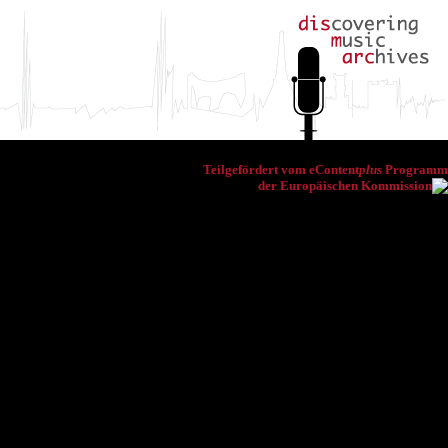
Teilgefördert vom eContent
plus
Programm
der Europäischen Kommission