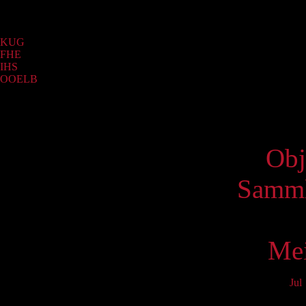
Sammlung
KUG
(2007)
FHE
(1045)
IHS
(286)
OOELB
(5)
Virtue
Obj
Samml
Mei
Jul
Mo