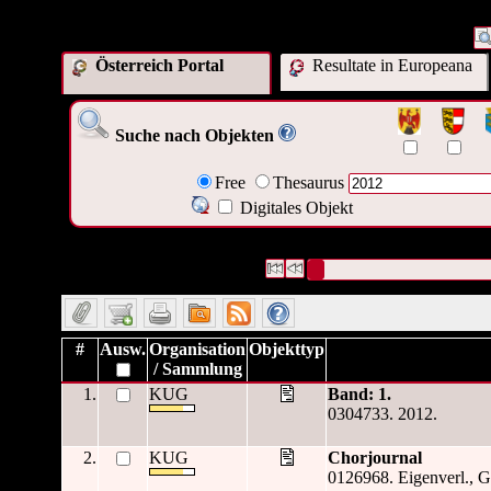
Österreich Portal
Resultate in Europeana
Suche nach Objekten
Free
Thesaurus
Digitales Objekt
3343 Datensätze gefunden
Die Anfrage war Datum/veröffent
Datensätze 1 bis 10
#
Ausw.
Organisation
Objekttyp
/ Sammlung
1.
KUG
Band: 1.
0304733. 2012.
2.
KUG
Chorjournal
0126968. Eigenverl., G