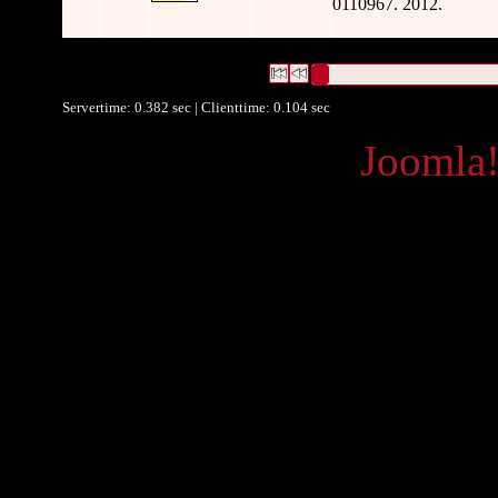
0110967. 2012.
3343 Datensätze gefunden
Die Anfrage war Datum/veröffent
Datensätze 1 bis 10
Servertime: 0.382 sec | Clienttime:
0.104 sec
Powered by
Joomla