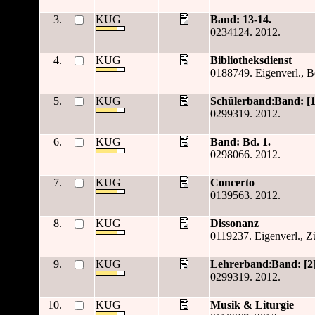
3.
KUG
Band: 13-14.
0234124. 2012.
4.
KUG
Bibliotheksdienst
0188749. Eigenverl., Be
5.
KUG
Schülerband
:
Band: [1
0299319. 2012.
6.
KUG
Band: Bd. 1.
0298066. 2012.
7.
KUG
Concerto
0139563. 2012.
8.
KUG
Dissonanz
0119237. Eigenverl., Z
9.
KUG
Lehrerband
:
Band: [2]
0299319. 2012.
10.
KUG
Musik & Liturgie