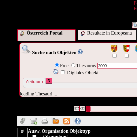
F
F
Österreich Portal
Resultate in Europeana
Suche nach Objekten
Free
Thesaurus
Digitales Objekt
X
Zeitraum
loading Thesauri ...
4821 Datensätze gefunden
Die Anfrage war Datum/veröffent
Datensätze 1 bis 10
#
Ausw.
Organisation
Objekttyp
/ Sammlung