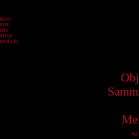
Sammlung
KUG
(2525)
FHE
(1791)
IHS
(485)
PHST
(15)
OOELB
(5)
Virtue
Obj
Samml
Mei
Jul