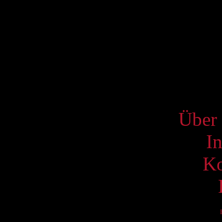
Mo
3
10
17
24
31
S
Über 
I
Ko