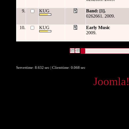
9.
KUG
Band: [1].
0262661. 2009.
10.
KUG
Early Music
2009.
4821 Datensätze gefunden
Die Anfrage war Datum/veröffent
Datensätze 1 bis 10
FATAL: {} SQLSTATE[08004] [1040] Too many connection
Servertime: 8.632 sec | Clienttime:
0.068 sec
Powered by
Joomla