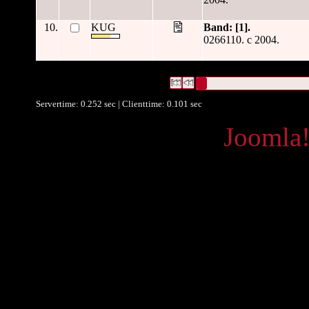
10.
KUG
Band: [1].
0266110. c 2004.
10510 Datensätze gefunden
Die Anfrage war Datum/veröffen
Datensätze 1 bis 10
Servertime: 0.252 sec | Clienttime:
0.101 sec
Powered by
Joomla