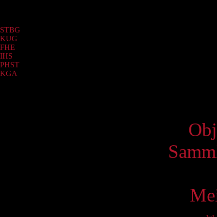
Sammlung
STBG
(5429)
KUG
(2651)
FHE
(1734)
IHS
(537)
PHST
(122)
KGA
(37)
Virtue
Obj
Samml
Mei