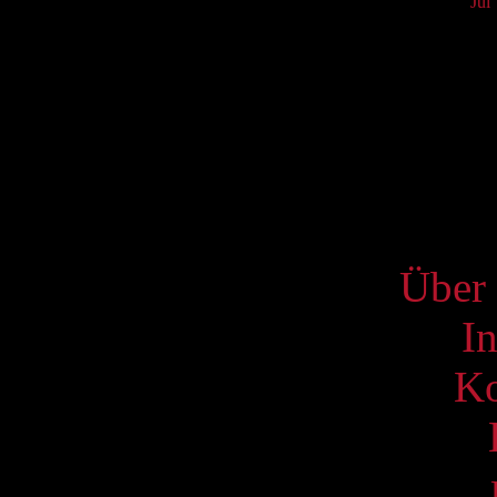
Jul
Mo
3
10
17
24
31
S
Über 
I
Ko