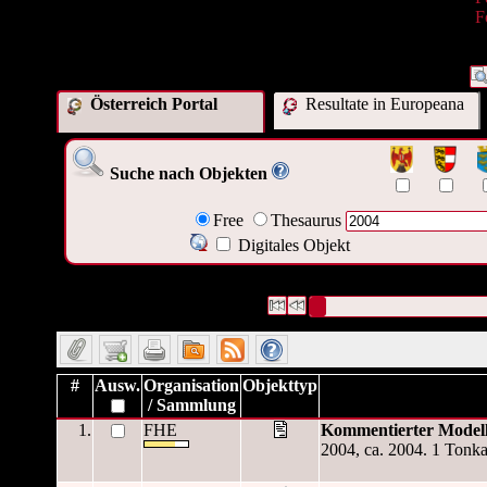
F
Österreich Portal
Resultate in Europeana
Suche nach Objekten
Free
Thesaurus
Digitales Objekt
10510 Datensätze gefunden
Die Anfrage war Datum/veröffen
Datensätze 1 bis 10
#
Ausw.
Organisation
Objekttyp
/ Sammlung
1.
FHE
Kommentierter Modell
2004, ca. 2004. 1 Tonka