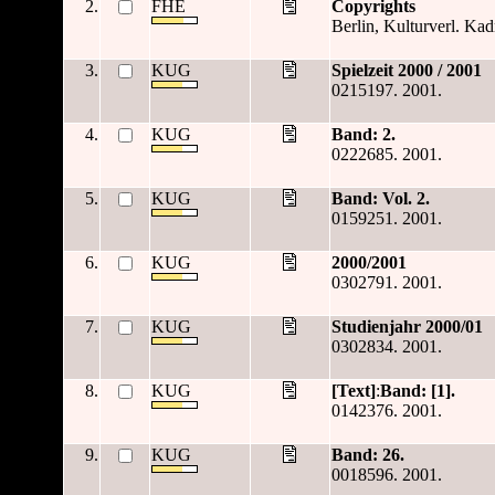
2.
FHE
Copyrights
Berlin, Kulturverl. Ka
3.
KUG
Spielzeit 2000 / 2001
0215197. 2001.
4.
KUG
Band: 2.
0222685. 2001.
5.
KUG
Band: Vol. 2.
0159251. 2001.
6.
KUG
2000/2001
0302791. 2001.
7.
KUG
Studienjahr 2000/01
0302834. 2001.
8.
KUG
[Text]
:
Band: [1].
0142376. 2001.
9.
KUG
Band: 26.
0018596. 2001.