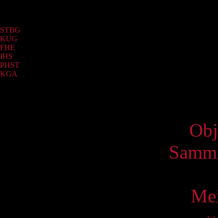
Sammlung
STBG
(4341)
KUG
(2472)
FHE
(1988)
IHS
(624)
PHST
(56)
KGA
(30)
Virtue
Obj
Samml
Mei