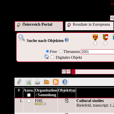
F
Österreich Portal
Resultate in Europeana
Suche nach Objekten
Free
Thesaurus
Digitales Objekt
9511 Datensätze gefunden
Die Anfrage war Datum/veröffent
Datensätze 1 bis 10
#
Ausw.
Organisation
Objekttyp
/ Sammlung
1.
FHE
Cultural studies
Bielefeld, transcript; 1