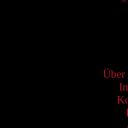
Jul
Mo
3
10
17
24
31
S
Über 
I
Ko