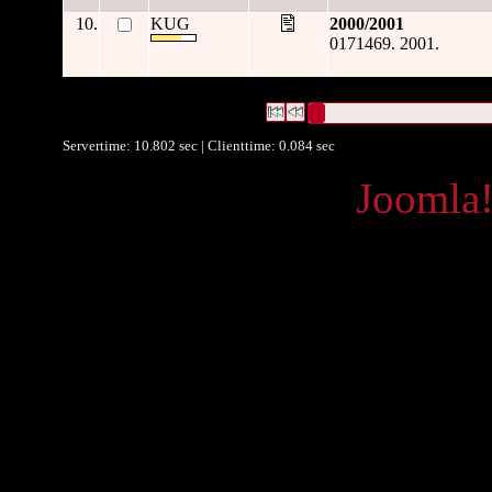
10.
KUG
2000/2001
0171469. 2001.
9511 Datensätze gefunden
Die Anfrage war Datum/veröffent
Datensätze 1 bis 10
Servertime: 10.802 sec | Clienttime:
0.084 sec
Powered by
Joomla