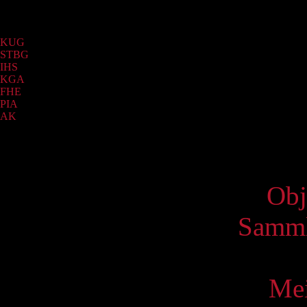
Sammlung
KUG
(1250)
STBG
(337)
IHS
(67)
KGA
(19)
FHE
(12)
PIA
(12)
AK
(7)
Virtue
Obj
Samml
Mei