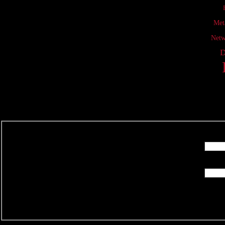
Met
Netw
D
R