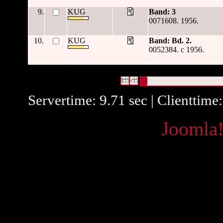
9.
KUG
Band: 3
0071608. 1956.
10.
KUG
Band: Bd. 2.
0052384. c 1956.
1704 Datensätze gefunden
Die Anfrage war Datum/veröffent
Datensätze 1 bis 10
Servertime: 9.71 sec | Clienttime
Powered by
Joomla