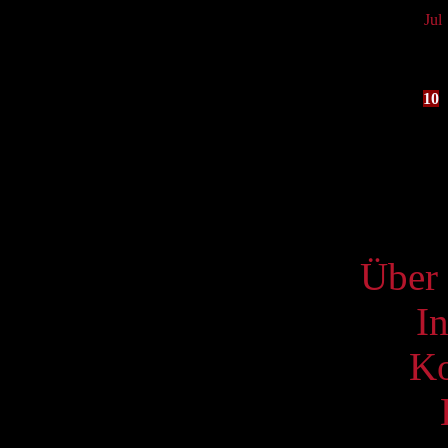
Jul
Mo
3
10
17
24
31
S
Über 
I
Ko