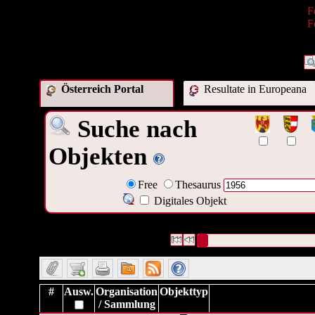
F
F
Österreich Portal
Resultate in Europeana
Suche nach
Objekten
Free
Thesaurus
Digitales Objekt
1704 Datensätze gefunden
Die Anfrage war Datum/veröffent
Datensätze 1 bis 10
#
Ausw.
Organisation
Objekttyp
/ Sammlung