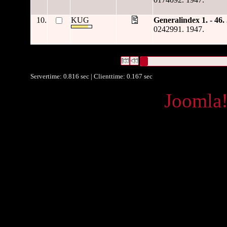
10.
KUG
Generalindex 1. - 46
0242991. 1947.
800 Datensätze gefunden
Die Anfrage war Datum/veröffentl
Datensätze 1 bis 10
Servertime: 0.816 sec | Clienttime:
0.167 sec
Powered by
Joomla