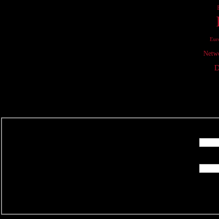
Eur
Netw
D
R