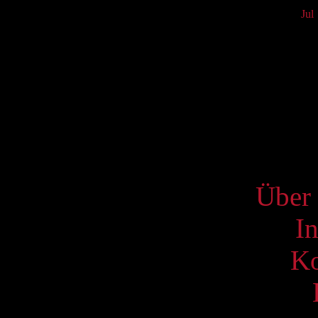
Jul
Mo
3
10
17
24
31
S
Über 
I
Ko