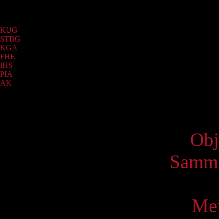
Sammlung
KUG
(682)
STBG
(68)
KGA
(32)
FHE
(8)
IHS
(6)
PIA
(3)
AK
(1)
Virtue
Obj
Samml
Mei