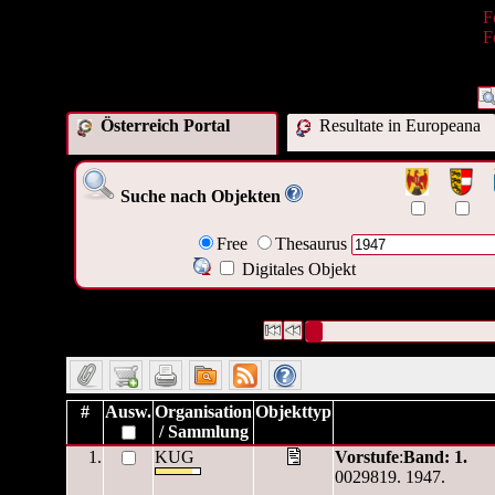
F
F
Österreich Portal
Resultate in Europeana
Suche nach Objekten
Free
Thesaurus
Digitales Objekt
800 Datensätze gefunden
Die Anfrage war Datum/veröffentl
Datensätze 1 bis 10
#
Ausw.
Organisation
Objekttyp
/ Sammlung
1.
KUG
Vorstufe
:
Band: 1.
0029819. 1947.