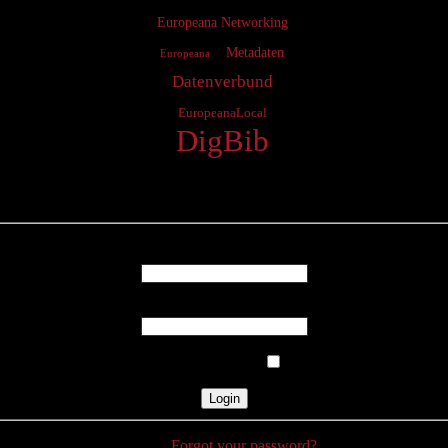
Europeana Networking
Metadaten
Europeana
Datenverbund
EuropeanaLocal
DigBib
Login
Username
Password
Remember Me
Forgot your password?