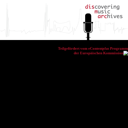
Teilgefördert vom eContent
plus
Programm
der Europäischen Kommission