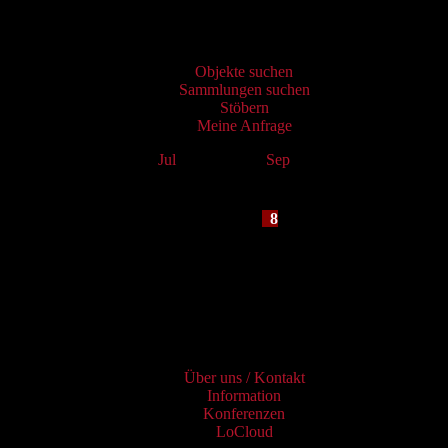
Virtueller Katalog
Objekte suchen
Sammlungen suchen
Stöbern
Meine Anfrage
Jul
August 2026
Sep
Mo
Tu
We
Th
Fr
Sa
Su
1
2
3
4
5
6
7
8
9
10
11
12
13
14
15
16
17
18
19
20
21
22
23
24
25
26
27
28
29
30
31
Services
Über uns / Kontakt
Information
Konferenzen
LoCloud