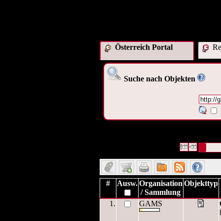
Österreich Portal
Res
Suche nach Objekten
1 Datensätze gefunden
Die Anfrage w
graz.at/o:vi
Datensätze 1 bis 1
#
Ausw.
Organisation
Objekttyp
/ Sammlung
1.
GAMS