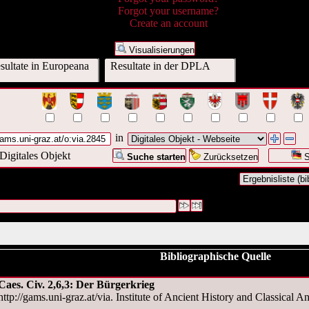
Forgot your username?
Create an account
Visualisierungen
ultate in Europeana
Resultate in der DPLA
in
Digitales Objekt
Suche starten
Zurücksetzen
S
ar Digitales Objekt - Webseite:("
http://gams.uni-
a.2845
")
#1 [1]
Bibliographische Quelle
Caes. Civ. 2,6,3: Der Bürgerkrieg
http://gams.uni-graz.at/via. Institute of Ancient History and Classical An