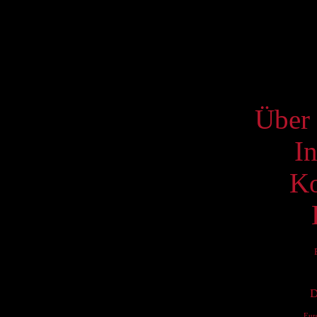
17
24
31
S
Über 
I
Ko
D
Eur