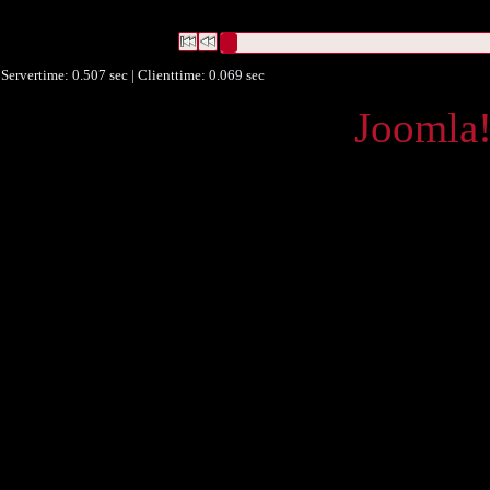
graz.at/o:vase.628
")
Datensätze 1 bis 1
Servertime: 0.507 sec | Clienttime:
0.069 sec
Powered by
Joomla