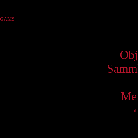
Sammlung
GAMS
(1)
Virtue
Obj
Samml
Mei
Jul
Mo
3
10