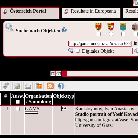
Österreich Portal
Resultate in Europeana
Resul
Suche nach Objekten
in
Digitales Objekt
1 Datensätze gefunden
Die Anfrage war Digitales Objekt - Webseite:
graz.at/o:vase.628
")
Datensätze 1 bis 1
#
Ausw.
Organisation
Objekttyp
/ Sammlung
1.
GAMS
Karastoyanov, Ivan Anastasov.
Studio portrait of Yosif Kova
http://gams.uni-graz.at/vase. So
University of Graz;
1 Datensätze gefunden
Die Anfrage war Digitales Objekt - Webseite: