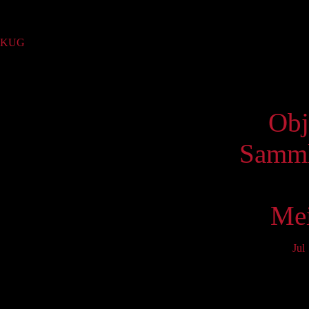
Sammlung
KUG
(1)
Virtue
Obj
Samml
Mei
Jul
Mo
3
10