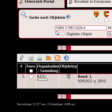
Österreich Portal
Resultate in Europeana
Suche nach Objekten
in
Digitales Objekt
1 Datensätze gefunden
Die Anfrage war Identifikationsn
Datensätze 1 bis 1
#
Ausw.
Organisation
Objekttyp
/ Sammlung
1.
KUG
Band: 1.
0281022. ╕ 2010.
1 Datensätze gefunden
Die Anfrage war Identifikationsn
Datensätze 1 bis 1
Servertime: 0.577 sec | Clienttime:
0.09 sec