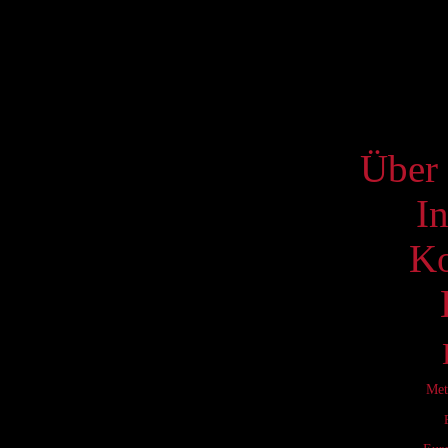
17
24
31
S
Über 
I
Ko
Met