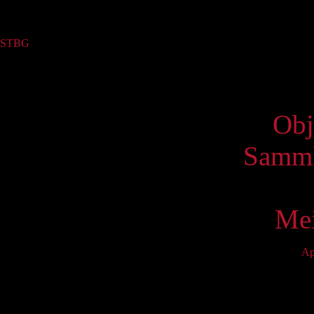
Sammlung
STBG
(1)
Virtue
Obj
Samml
Mei
Ap
Mo
5
12