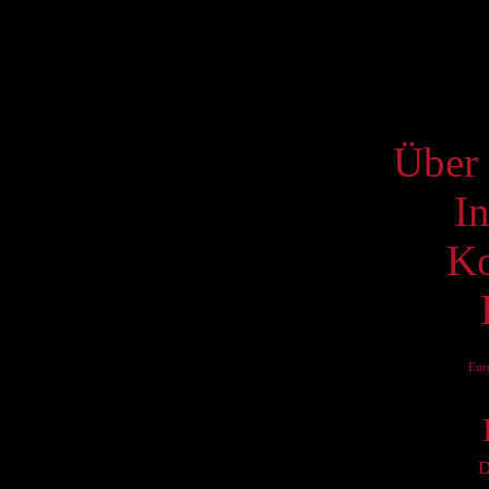
19
26
S
Über 
I
Ko
Eur
D