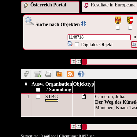
Österreich Portal
Resultate in Europeana
Suche nach Objekten
in
Digitales Objekt
1 Datensätze gefunden
Die Anfrage war Identifikationsn
Datensätze 1 bis 1
#
Ausw.
Organisation
Objekttyp
/ Sammlung
1.
STBG
Cameron, Julia.
Der Weg des Künstl
München, Knaur Tasc
1 Datensätze gefunden
Die Anfrage war Identifikationsn
Datensätze 1 bis 1
Servertime: 0.446 sec | Clienttime:
0.093 sec