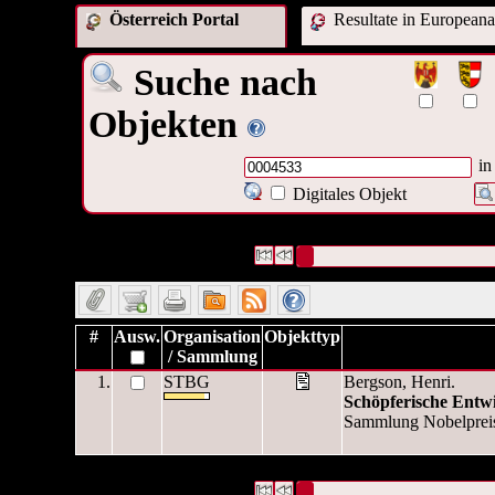
Österreich Portal
Resultate in Europeana
Suche nach
Objekten
in
Digitales Objekt
1 Datensätze gefunden
Die Anfrage war Identifikationsn
Datensätze 1 bis 1
#
Ausw.
Organisation
Objekttyp
/ Sammlung
1.
STBG
Bergson, Henri.
Schöpferische Entw
Sammlung Nobelpreis fü
1 Datensätze gefunden
Die Anfrage war Identifikationsn
Datensätze 1 bis 1