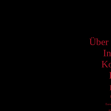
17
24
31
S
Über 
I
Ko
Eur