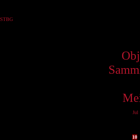
Sammlung
STBG
(1)
Virtue
Obj
Samml
Mei
Jul
Mo
3
10