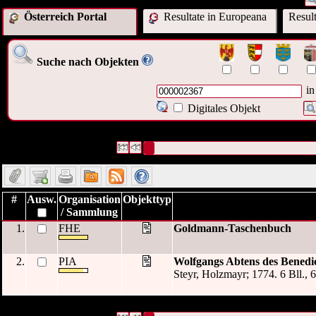
Österreich Portal
Resultate in Europeana
Resul
Suche nach Objekten
in
Digitales Objekt
2 Datensätze gefunden
Die Anfrage war Identifikationsnummer:("
00
Datensätze 1 bis 2
#
Ausw.
Organisation
Objekttyp
/ Sammlung
1.
FHE
Goldmann-Taschenbuch
2.
PIA
Wolfgangs Abtens des Benedic
Steyr, Holzmayr; 1774. 6 Bll., 6
2 Datensätze gefunden
Die Anfrage war Identifikationsnummer:("
00