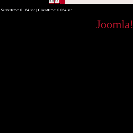
Datensätze 1 bis 2
Servertime: 0.164 sec | Clienttime:
0.064 sec
Powered by
Joomla