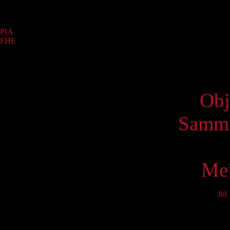
Sammlung
PIA
(1)
FHE
(1)
Virtue
Obj
Samml
Mei
Jul
Mo
3