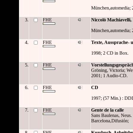
München,automedia; 
3.
FHE
Niccolò Machiavelli
München,automedia; 
4.
FHE
Texte, Aussprache-
1998; 2 CD in Box.
5.
FHE
Vorstellungsgespräc
Gröning, Victoria; We
2001; 1 Audio-CD.
6.
FHE
CD
1997; (57 Min.) : DD
7.
FHE
Gente de la calle
Sans Baulenas, Neus.
Barcelona,Difusión;
8.
FHE
Kursbuch, Arbeitsb