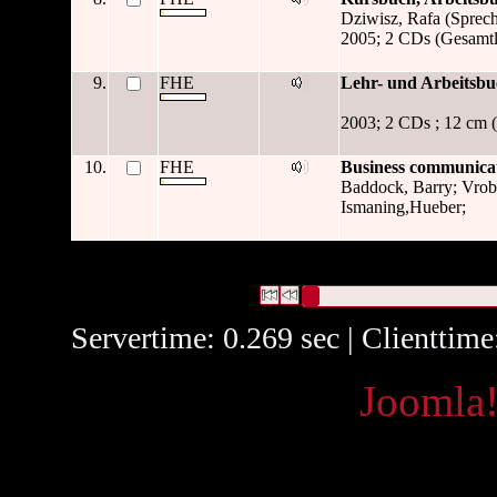
Dziwisz, Rafa (Sprech
2005; 2 CDs (Gesamtla
9.
FHE
Lehr- und Arbeitsb
2003; 2 CDs ; 12 cm (
10.
FHE
Business communicat
Baddock, Barry; Vrobe
Ismaning,Hueber;
62 Datensätze gefunden
Die Anfrage war Format:("
Tontr
Digital Audio, Single Compact 
Datensätze 1 bis 10
Servertime: 0.269 sec | Clienttim
Powered by
Joomla