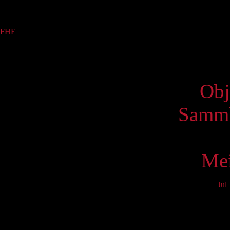
Sammlung
FHE
(62)
Virtue
Obj
Samml
Mei
Jul
Mo
3
10