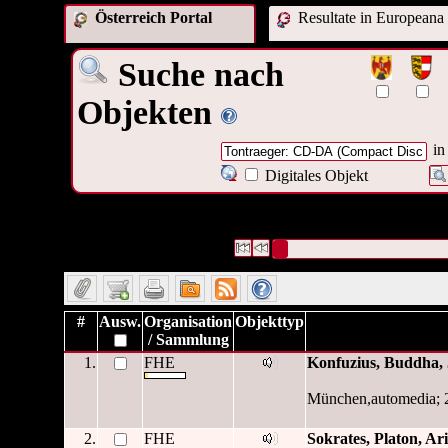
Österreich Portal
Resultate in Europeana
Suche nach
Objekten
in
Digitales Objekt
62 Datensätze gefunden
Die Anfrage war Format:("
Tontr
Digital Audio, Single Compact 
Datensätze 1 bis 10
#
Ausw.
Organisation
Objekttyp
/ Sammlung
1.
FHE
Konfuzius, Buddha,
München,automedia; 
2.
FHE
Sokrates, Platon, Ar