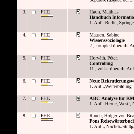
3.
FHE
Haun, Matthias.
Handbuch Informatio
1. Aufl..Berlin, Springe
4.
FHE
Maasen, Sabine.
Wissenssoziologie
2., komplett überarb. Au
5.
FHE
Horváth, Péter.
Controlling
11., vollst. überarb. A
6.
FHE
Neue Rekrutierungsw
1. Aufl.,Weiterbildung 
7.
FHE
ABC-Analyse für K
1. Aufl..Herne, Westf, 
8.
FHE
Rauch, Holger von Bea
Pons Reisewörterbuch
1. Aufl., Nachdr..Stuttg