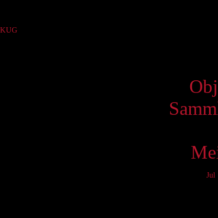
Sammlung
KUG
(1)
Virtue
Obj
Samml
Mei
Jul
Mo
3
10