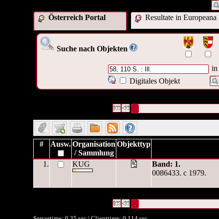
Österreich Portal
Resultate in Europeana
Suche nach Objekten
in
Digitales Objekt
1 Datensätze gefunden
Die Anfrage war Format:("
58, 110 
Datensätze 1 bis 1
#
Ausw.
Organisation
Objekttyp
/ Sammlung
1.
KUG
Band: 1.
0086433. c 1979.
1 Datensätze gefunden
Die Anfrage war Format:("
58, 110 
Datensätze 1 bis 1
Servertime: 0.35 sec | Clienttime:
0.114 sec