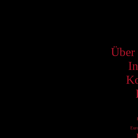
17
24
31
S
Über 
I
Ko
Eur