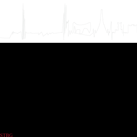
STBG
(187)