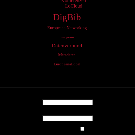
Konferenzen
LoCloud
DigBib
Europeana Networking
Europeana
Datenverbund
Metadaten
EuropeanaLocal
Login
Username
Password
Remember Me