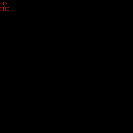
PIA
(1)
FHE
(1)