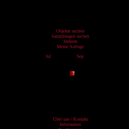
Virtueller Katalog
Objekte suchen
Sammlungen suchen
Stöbern
Meine Anfrage
Jul
August 2026
Sep
Mo
Tu
We
Th
Fr
Sa
Su
1
2
3
4
5
6
7
8
9
10
11
12
13
14
15
16
17
18
19
20
21
22
23
24
25
26
27
28
29
30
31
Services
Über uns / Kontakt
Information