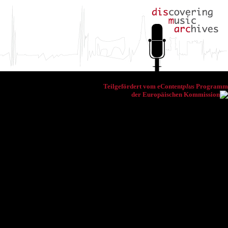
Teilgefördert vom eContent
plus
Programm
der Europäischen Kommission