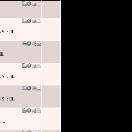
 : Ill..
ll..
 : Ill..
 : Ill..
l..