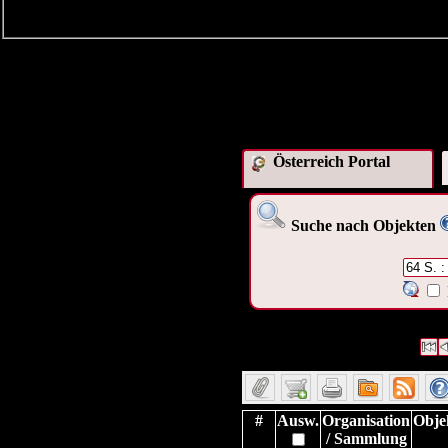
Österreich Portal
Suche nach Objekten
189 Datensätze gefunden
Die 
Datensätze 1 bis 10
#
Ausw.
Organisation
Obje
/ Sammlung