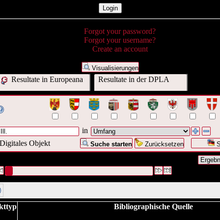
Forgot your password?
Forgot your username?
Create an account
Visualisierungen
Resultate in Europeana
Resultate in der DPLA
in
Digitales Objekt
Suche starten
Zurücksetzen
S
Anfrage war Umfang:("
64 S. : Ill.
")
#1 [1]
kttyp
Bibliographische Quelle