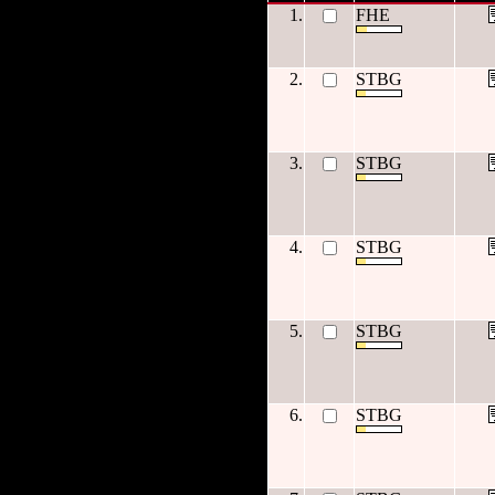
1.
FHE
2.
STBG
3.
STBG
4.
STBG
5.
STBG
6.
STBG