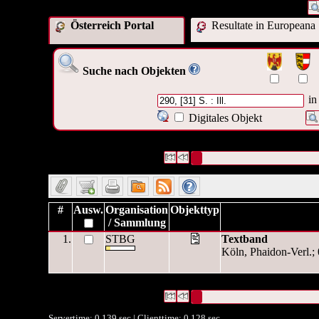
Österreich Portal
Resultate in Europeana
Suche nach Objekten
in
Digitales Objekt
1 Datensätze gefunden
Die Anfrage war Umfang:("
290, [3
Datensätze 1 bis 1
#
Ausw.
Organisation
Objekttyp
/ Sammlung
1.
STBG
Textband
Köln, Phaidon-Verl.; 0
1 Datensätze gefunden
Die Anfrage war Umfang:("
290, [3
Datensätze 1 bis 1
Servertime: 0.139 sec | Clienttime:
0.128 sec