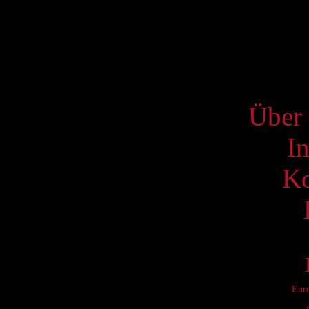
17
24
31
S
Über 
I
Ko
Eur