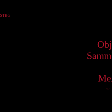
Sammlung
STBG
(1)
Virtue
Obj
Samml
Mei
Jul
Mo
3
10