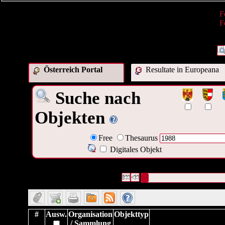
F
F
Österreich Portal
Resultate in Europeana
Suche nach
Objekten
Free
Thesaurus
Digitales Objekt
1873 Datensätze gefunden
Die Anfrage war Datum:("
1988
"
Datensätze 1 bis 10
#
Ausw.
Organisation
Objekttyp
/ Sammlung