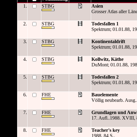
1.
STBG
Asien
Grosser Atlas aller Län
2.
STBG
Todesfallen 1
Spektrum; 01.01.88, 19
3.
STBG
Kontinentaldrift
Spektrum; 01.01.88, 19
4.
STBG
Kollwitz, Käthe
DuMont; 01.01.88, 1988
5.
STBG
Todesfallen 2
Spektrum; 01.01.88, 19
6.
FHE
Bauelemente
Völlig neubearb. Ausg.
7.
FHE
Grundlagen und An
17. Aufl..1988. XVIII, 
8.
FHE
Teacher's key
1988. 84 S..