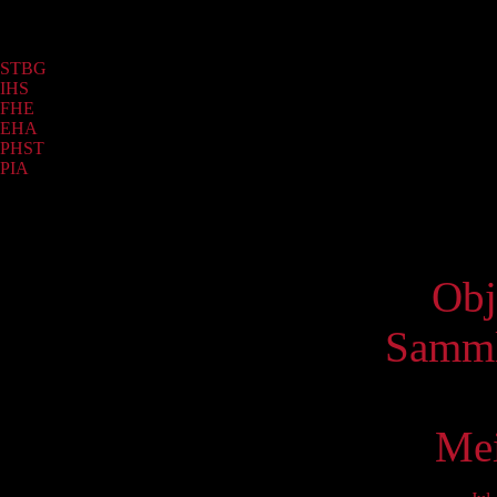
Sammlung
STBG
(1063)
IHS
(589)
FHE
(119)
EHA
(85)
PHST
(12)
PIA
(5)
Virtue
Obj
Samml
Mei