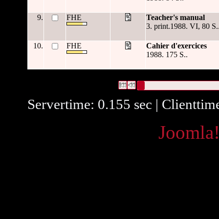
9.
FHE
Teacher's manual
3. print.1988. VI, 80 S.
10.
FHE
Cahier d'exercices
1988. 175 S..
1873 Datensätze gefunden
Die Anfrage war Datum:("
1988
"
Datensätze 1 bis 10
Servertime: 0.155 sec | Clienttim
Powered by
Joomla