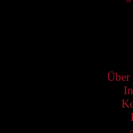
Jul
Mo
3
10
17
24
31
S
Über 
I
Ko
D