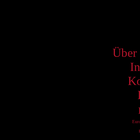
17
24
31
S
Über 
I
Ko
Eur