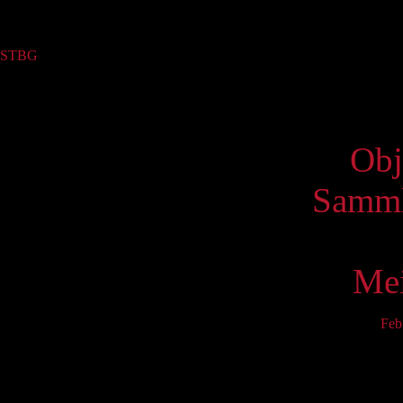
Sammlung
STBG
(2)
Virtue
Obj
Samml
Mei
Feb
Mo
3
10