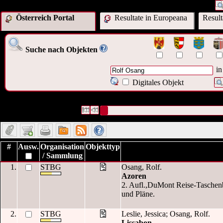
Österreich Portal
Resultate in Europeana
Resul
Suche nach Objekten
in
Digitales Objekt
2 Datensätze gefunden
Die Anfrage war Beitragender:("
Rolf Osang
Datensätze 1 bis 2
#
Ausw.
Organisation
Objekttyp
/ Sammlung
1.
STBG
Osang, Rolf.
Azoren
2. Aufl.,DuMont Reise-Taschenb
und Pläne.
2.
STBG
Leslie, Jessica; Osang, Rolf.
Lissabon