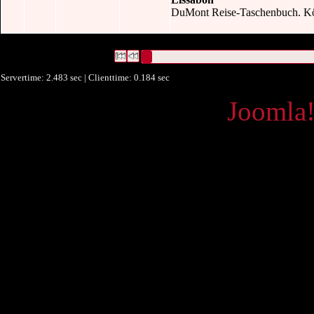
DuMont Reise-Taschenbuch. Köln,
2 Datensätze gefunden
Die Anfrage war Beitragender:("
Rolf Osang
Datensätze 1 bis 2
Servertime: 2.483 sec | Clienttime:
0.184 sec
Powered by
Joomla