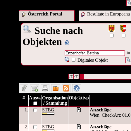
Österreich Portal
Resultate in Europeana
Suche nach
Objekten
in
Digitales Objekt
15 Datensätze gefunden
Die Anfrage war Beitragender:("
E
Datensätze 1 bis 10
#
Ausw.
Organisation
Objekttyp
/ Sammlung
1.
STBG
An.schläge
Wien, CheckArt; 01.0
2.
STBG
An.schläge