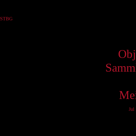
Sammlung
STBG
(15)
Virtue
Obj
Samml
Mei
Jul
Mo
3
10