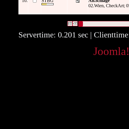
10.
STBG
An.schläge
02.Wien, CheckArt; 0
15 Datensätze gefunden
Die Anfrage war Beitragender:("
E
Datensätze 1 bis 10
Servertime: 0.201 sec | Clienttim
Powered by
Joomla