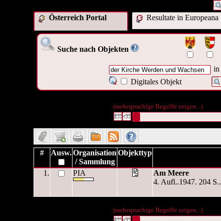
Österreich Portal
Resultate in Europeana
Suche nach Objekten
in
Digitales Objekt
1 Datensätze gefunden
Die Anfrage war Alternativer Titel
(mehrsprachige Begriffe zeigen...)
Datensätze 1 bis 1
#
Ausw.
Organisation
Objekttyp
/ Sammlung
1.
PIA
Am Meere
4. Aufl..1947. 204 S..
1 Datensätze gefunden
Die Anfrage war Alternativer Titel
(mehrsprachige Begriffe zeigen...)
Datensätze 1 bis 1