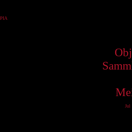
Sammlung
PIA
(1)
Virtue
Obj
Samml
Mei
Jul
Mo
3
10