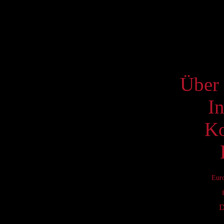
17
24
31
S
Über 
I
Ko
Eur
D