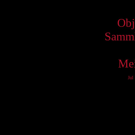
Virtue
Obj
Samml
Mei
Jul
Mo
3
10
17
24
31