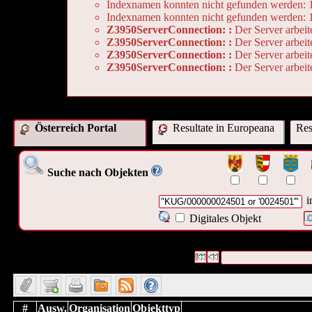
Indexnamen konnten nicht gefunden werden:
Indexnamen konnten nicht gefunden werden:
Z3950ServerConnection: :
Der Server arbeit
Z3950ServerConnection: :
Der Server arbeit
Z3950ServerConnection: :
Der Server arbeit
Z3950ServerConnection: :
Der Server arbeit
Österreich Portal
Resultate in Europeana
Res
Suche nach Objekten
i
Digitales Objekt
Es wurden keine Datensätze gefunden
Die Anfrage war ("
KUG/00
Datensätze 1 bis 0
#
Ausw.
Organisation
Objekttyp