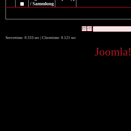
/ Sammlung
Es wurden keine Datensätze gefunden (Suchanfrage:("KUG/00000
Es wurden keine Datensätze gefunden
Die Anfrage war ("
KUG/00
Datensätze 1 bis 0
Servertime: 0.333 sec | Clienttime:
0.121 sec
Powered by
Joomla