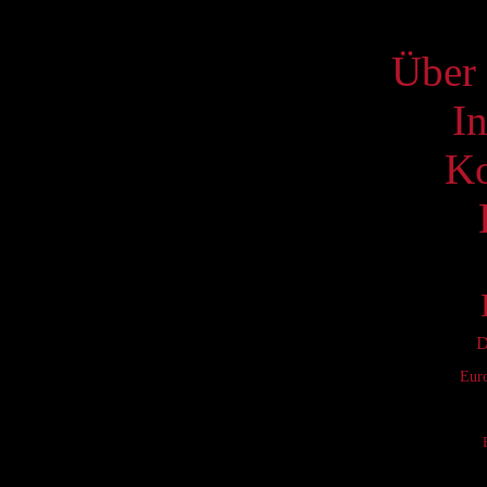
S
Über 
I
Ko
D
Eur