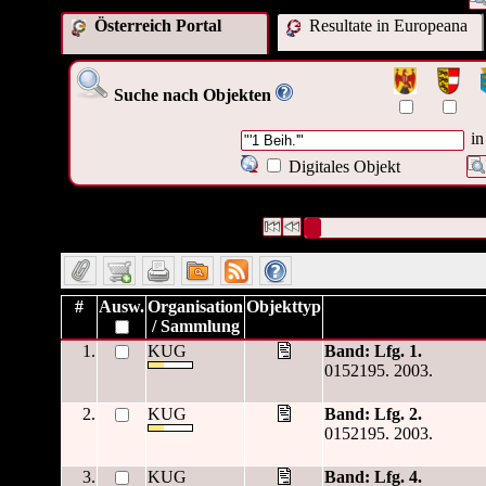
Österreich Portal
Resultate in Europeana
Suche nach Objekten
in
Digitales Objekt
5883 Datensätze gefunden
Die Anfrage war ("
'1 Beih.'
")
Datensätze 1 bis 10
#
Ausw.
Organisation
Objekttyp
/ Sammlung
1.
KUG
Band: Lfg. 1.
0152195. 2003.
2.
KUG
Band: Lfg. 2.
0152195. 2003.
3.
KUG
Band: Lfg. 4.