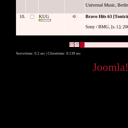
Universal Music, Berli
10.
KUG
Bravo Hits 63 [Tonträ
Sony / BMG, [s. l.]; 20
5883 Datensätze gefunden
Die Anfrage war ("
'1 Beih.'
")
Datensätze 1 bis 10
Servertime: 0.2 sec | Clienttime:
0.139 sec
Powered by
Joomla