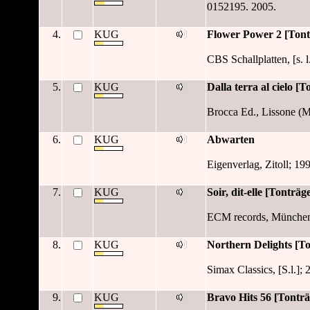
0152195. 2005.
4.
KUG
Flower Power 2 [Tont
CBS Schallplatten, [s. l
5.
KUG
Dalla terra al cielo [T
Brocca Ed., Lissone (M
6.
KUG
Abwarten
Eigenverlag, Zitoll; 19
7.
KUG
Soir, dit-elle [Tonträg
ECM records, München
8.
KUG
Northern Delights [T
Simax Classics, [S.l.]; 
9.
KUG
Bravo Hits 56 [Tonträ