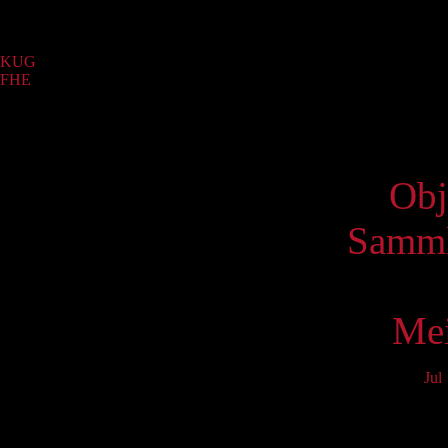
Sammlung
KUG
(5865)
FHE
(18)
Virtue
Obj
Samml
Mei
Jul
Mo
3