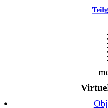
Teil
m
Virtue
Obj