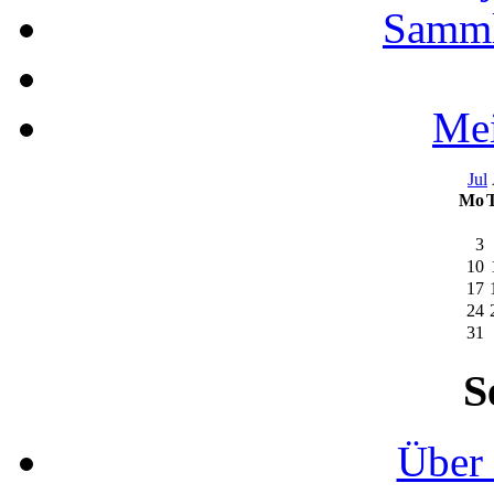
Samml
Mei
Jul
Mo
3
10
17
24
31
S
Über 