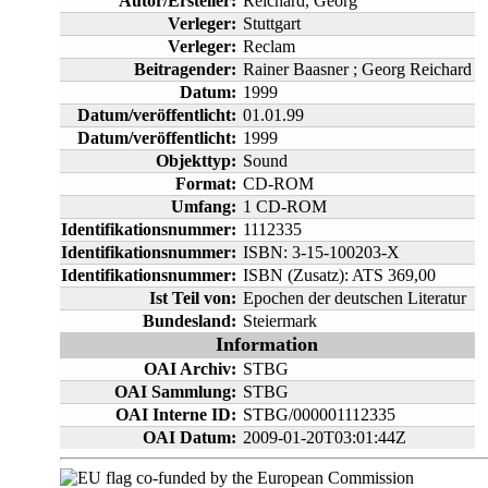
Autor/Ersteller:
Reichard, Georg
Verleger:
Stuttgart
Verleger:
Reclam
Beitragender:
Rainer Baasner ; Georg Reichard
Datum:
1999
Datum/veröffentlicht:
01.01.99
Datum/veröffentlicht:
1999
Objekttyp:
Sound
Format:
CD-ROM
Umfang:
1 CD-ROM
Identifikationsnummer:
1112335
Identifikationsnummer:
ISBN: 3-15-100203-X
Identifikationsnummer:
ISBN (Zusatz): ATS 369,00
Ist Teil von:
Epochen der deutschen Literatur
Bundesland:
Steiermark
Information
OAI Archiv:
STBG
OAI Sammlung:
STBG
OAI Interne ID:
STBG/000001112335
OAI Datum:
2009-01-20T03:01:44Z
co-funded by the European Commission