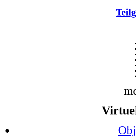
Teil
m
Virtue
Obj