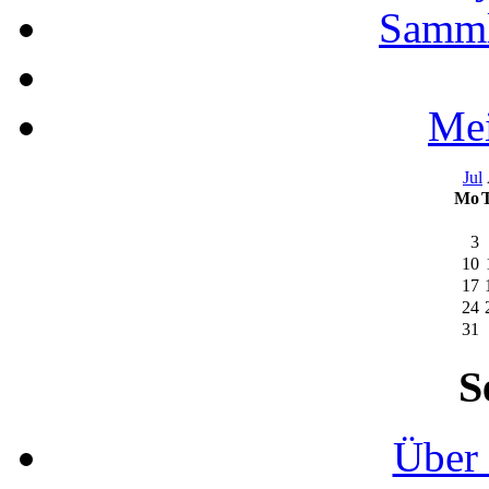
Samml
Mei
Jul
Mo
3
10
17
24
31
S
Über 