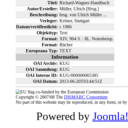
Titel:
Richard-Wagner-Handbuch
Autor/Ersteller:
Müller, Ulrich [Hrsg.]
Beschreibung:
hrsg. von Ulrich Müller ...
Verleger:
Kröner, Stuttgart
Datum/veröffentlicht:
c 1986
Objekttyp:
Text
Format:
XIV, 904 S. : Ill., Notenbeisp.
Format:
Bücher
Europeana Typ:
TEXT
Information
OAI Archiv:
KUG
OAI Sammlung:
KUG
OAI Interne ID:
KUG/000000065385
OAI Datum:
2013-06-20T03:44:51Z
co-funded by the European Commission
Copyright © 2007/08 The
DISMARC Consortium
No part of this website may be reproduced, in any form, or 
Powered by
Joomla