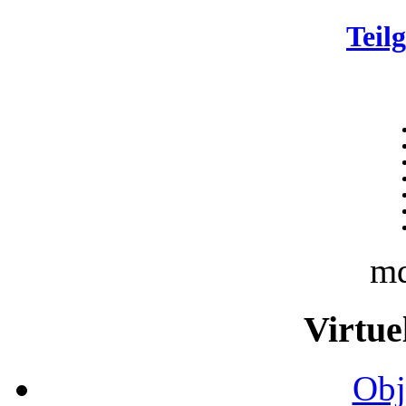
Teil
m
Virtue
Obj