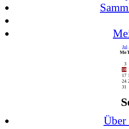
Samml
Mei
Jul
Mo
3
10
17
24
31
S
Über 