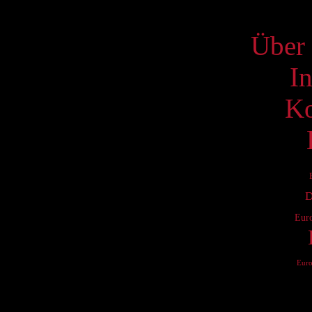
S
Über 
I
Ko
D
Eur
Eur