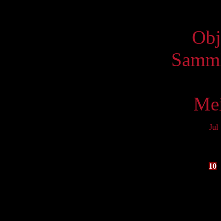
Virtue
Obj
Samml
Mei
Jul
Mo
3
10
17
24
31