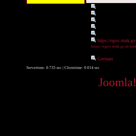
Titel :
Heimgärtners Tage
Autor/Ersteller :
Rosegger, Peter
Objekttyp :
Text
Umfang :
528 S.
Ist Teil von :
PR_ - A30
Digitales Objekt - Webseite :
https://egov.stmk.g
Digitales Objekt - Thumbnail
https://egov.stmk.gv.at/s
:
Sprache :
German
(Vokabular
Servertime: 0.735 sec | Clienttime:
0.014 sec
Powered by
Joomla