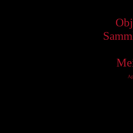
Virtue
Obj
Samml
Mei
Ap
Mo
5
12
19
26
S