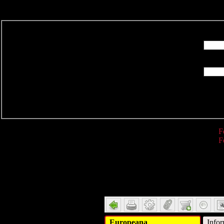
R
F
F
Detail
Europeana
Infor