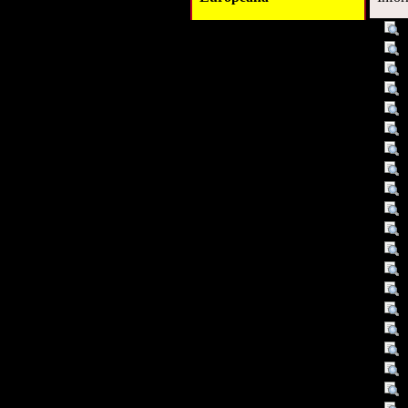
Titel :
Alternativer Titel :
Autor/Ersteller :
Verleger :
Verleger :
Beitragender :
Datum :
Datum/veröffentlicht :
Datum/veröffentlicht :
Objekttyp :
Umfang :
Format :
Hat Teil :
Hat Teil :
Hat Teil :
Hat Teil :
Hat Teil :
Hat Teil :
Identifikationsnummer :