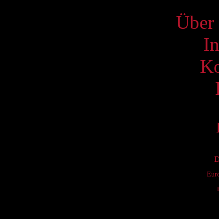
Über 
I
Ko
D
Eur