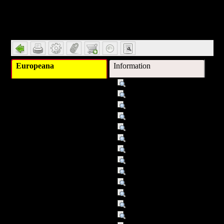
Detail
Europeana
Information
Titel :
Moonlight on clichy
Autor/Ersteller :
Schmitzer, Stefan
Schlagwort :
Gedichte
Schlagwort :
[Gedichte]
Verleger :
Graz [u.a.]
Verleger :
Droschl
Beitragender :
Stefan Schmitzer
Datum :
2009
Datum/veröffentlicht :
01.01.07
Datum/veröffentlicht :
2007
Objekttyp :
Text
Umfang :
82 S.
Format :
BEL