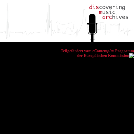
Teilgefördert vom eContent
plus
Programm
der Europäischen Kommission