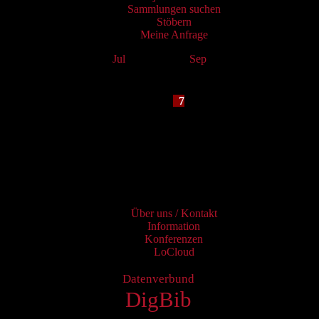
Sammlungen suchen
Stöbern
Meine Anfrage
Jul
August 2026
Sep
Mo
Tu
We
Th
Fr
Sa
Su
1
2
3
4
5
6
7
8
9
10
11
12
13
14
15
16
17
18
19
20
21
22
23
24
25
26
27
28
29
30
31
Services
Über uns / Kontakt
Information
Konferenzen
LoCloud
Datenverbund
DigBib