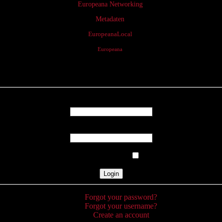
Europeana Networking
Metadaten
EuropeanaLocal
Europeana
Login
Username
Password
Remember Me
Forgot your password?
Forgot your username?
Create an account