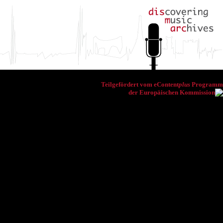
Teilgefördert vom eContent
plus
Programm
der Europäischen Kommission