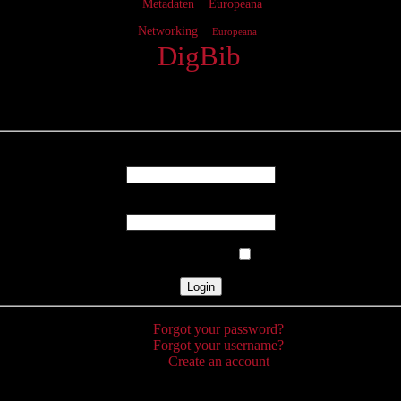
Metadaten
Europeana
Networking
Europeana
DigBib
Login
Username
Password
Remember Me
Forgot your password?
Forgot your username?
Create an account