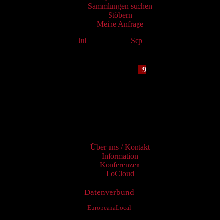
Sammlungen suchen
Stöbern
Meine Anfrage
Jul
August 2026
Sep
Mo
Tu
We
Th
Fr
Sa
Su
1
2
3
4
5
6
7
8
9
10
11
12
13
14
15
16
17
18
19
20
21
22
23
24
25
26
27
28
29
30
31
Services
Über uns / Kontakt
Information
Konferenzen
LoCloud
Datenverbund
EuropeanaLocal