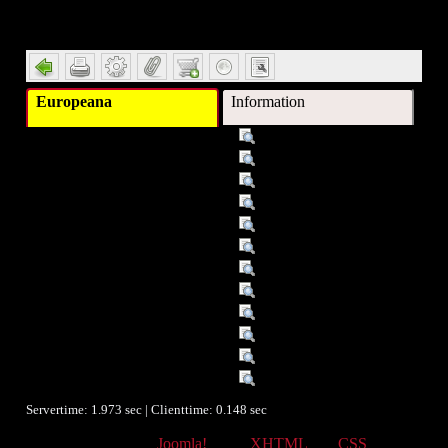
Detail
Europeana
Information
Titel :
Eltern
Verleger :
München
Verleger :
Gruner und Jahr
Beitragender :
Hinze, Norbert
Beitragender :
Red. Norbert Hinze
Datum :
2009
Datum/veröffentlicht :
20.12.06
Datum/veröffentlicht :
2007
Objekttyp :
Text
Format :
ZS
Identifikationsnummer :
1133317
Ist Version von :
01
Servertime: 1.973 sec | Clienttime:
0.148 sec
Powered by
Joomla!
. valid
XHTML
and
CSS
.