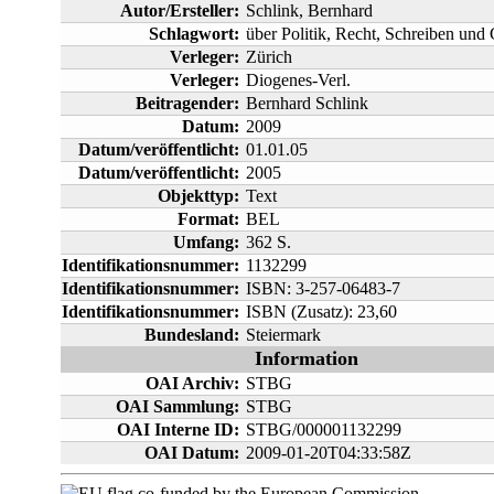
Autor/Ersteller:
Schlink, Bernhard
Schlagwort:
über Politik, Recht, Schreiben und
Verleger:
Zürich
Verleger:
Diogenes-Verl.
Beitragender:
Bernhard Schlink
Datum:
2009
Datum/veröffentlicht:
01.01.05
Datum/veröffentlicht:
2005
Objekttyp:
Text
Format:
BEL
Umfang:
362 S.
Identifikationsnummer:
1132299
Identifikationsnummer:
ISBN: 3-257-06483-7
Identifikationsnummer:
ISBN (Zusatz): 23,60
Bundesland:
Steiermark
Information
OAI Archiv:
STBG
OAI Sammlung:
STBG
OAI Interne ID:
STBG/000001132299
OAI Datum:
2009-01-20T04:33:58Z
co-funded by the European Commission