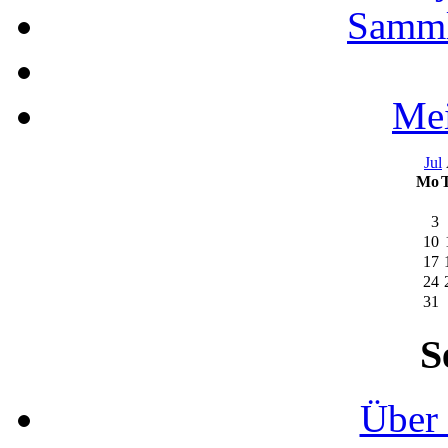
Samml
Mei
Jul
Mo
3
10
17
24
31
S
Über 