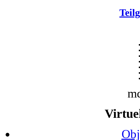
Teil
m
Virtue
Obj